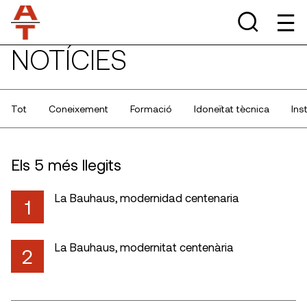
NOTÍCIES
Tot
Coneixement
Formació
Idoneïtat tècnica
Ins
Els 5 més llegits
La Bauhaus, modernidad centenaria
1
La Bauhaus, modernitat centenària
2