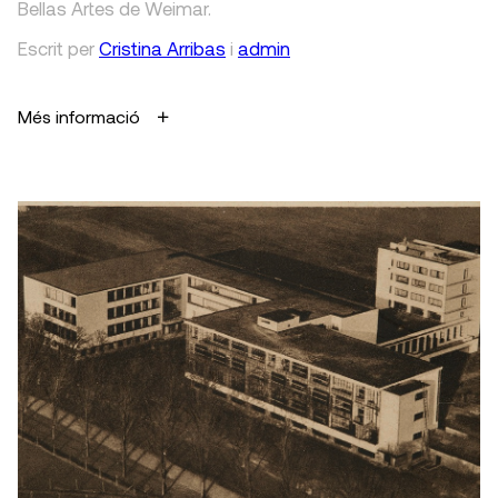
Bellas Artes de Weimar.
Escrit
per
Cristina Arribas
i
admin
Més informació