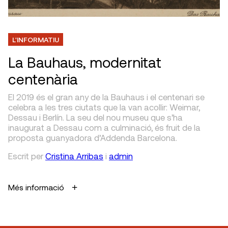
L'INFORMATIU
La Bauhaus, modernitat
centenària
El 2019 és el gran any de la Bauhaus i el centenari se
celebra a les tres ciutats que la van acollir: Weimar,
Dessau i Berlín. La seu del nou museu que s’ha
inaugurat a Dessau com a culminació, és fruit de la
proposta guanyadora d’Addenda Barcelona.
Escrit
per
Cristina Arribas
i
admin
Més informació