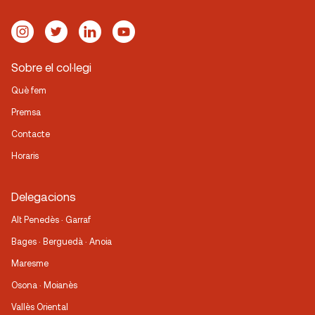
Sobre el col·legi
Què fem
Premsa
Contacte
Horaris
Delegacions
Alt Penedès · Garraf
Bages · Berguedà · Anoia
Maresme
Osona · Moianès
Vallès Oriental