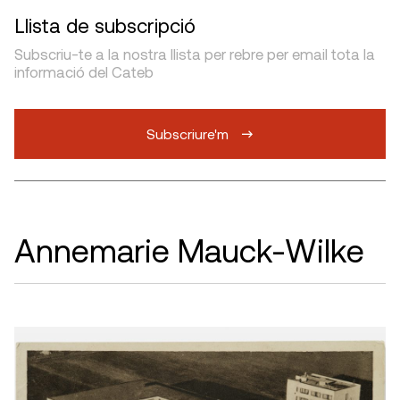
Llista de subscripció
Subscriu-te a la nostra llista per rebre per email tota la
informació del Cateb
Subscriure'm
Annemarie Mauck-Wilke