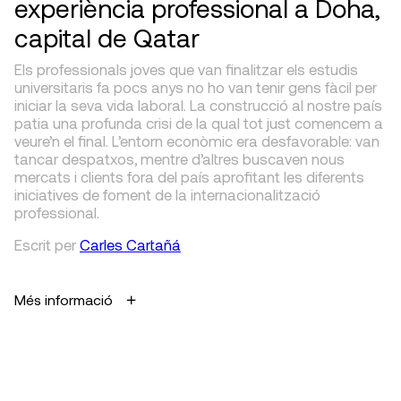
experiència professional a Doha,
capital de Qatar
Els professionals joves que van finalitzar els estudis
universitaris fa pocs anys no ho van tenir gens fàcil per
iniciar la seva vida laboral. La construcció al nostre país
patia una profunda crisi de la qual tot just comencem a
veure’n el final. L’entorn econòmic era desfavorable: van
tancar despatxos, mentre d’altres buscaven nous
mercats i clients fora del país aprofitant les diferents
iniciatives de foment de la internacionalització
professional.
Escrit
per
Carles Cartañá
Més informació