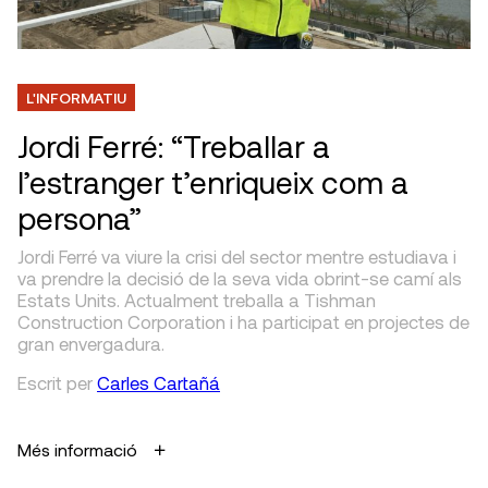
L'INFORMATIU
Jordi Ferré: “Treballar a
l’estranger t’enriqueix com a
persona”
Jordi Ferré va viure la crisi del sector mentre estudiava i
va prendre la decisió de la seva vida obrint-se camí als
Estats Units. Actualment treballa a Tishman
Construction Corporation i ha participat en projectes de
gran envergadura.
Escrit
per
Carles Cartañá
Més informació