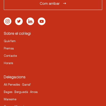
Com arribar
Sobre el col·legi
Què fem
Premsa
Contacte
Horaris
Delegacions
Alt Penedès · Garraf
Bages · Berguedà · Anoia
Maresme