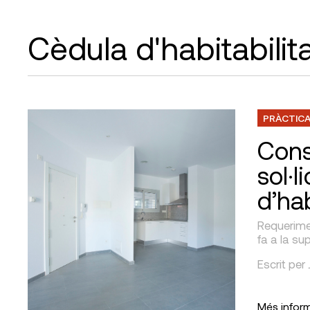
Cèdula d'habitabilit
PRÀCTICA
Cons
sol·l
d’hab
Requerimen
fa a la sup
Escrit pe
Més infor