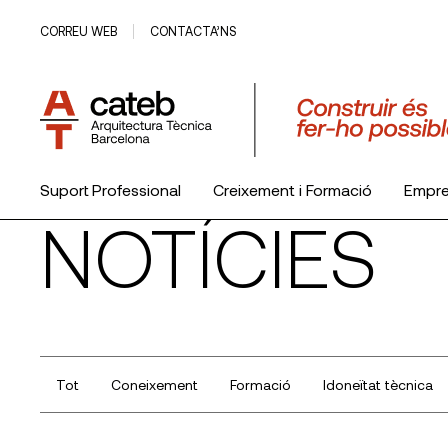
CORREU WEB
CONTACTA’NS
Suport Professional
Creixement i Formació
Empr
NOTÍCIES
El Col·legi
Tot
Coneixement
Formació
Idoneïtat tècnica