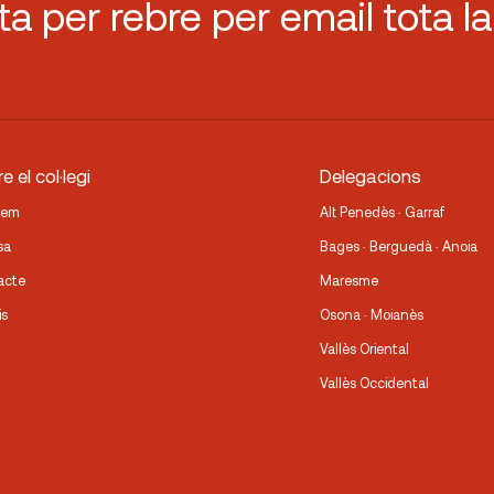
sta per rebre per email tota la
e el col·legi
Delegacions
fem
Alt Penedès · Garraf
sa
Bages · Berguedà · Anoia
acte
Maresme
is
Osona · Moianès
Vallès Oriental
Vallès Occidental