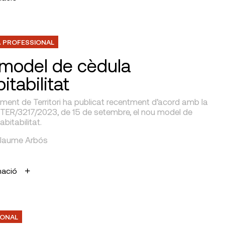
 PROFESSIONAL
model de cèdula
itabilitat
ment de Territori ha publicat recentment d’acord amb la
 TER/3217/2023, de 15 de setembre, el nou model de
abitabilitat.
r Jaume Arbós
mació
IONAL