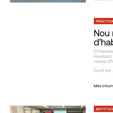
PRÀCTICA
Nou 
d’hab
El Departa
Resolució
cèdula d’h
Escrit pe
Més infor
INSTITUC