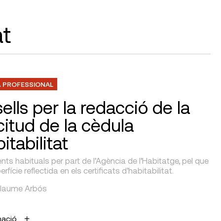
at
 PROFESSIONAL
ells per la redacció de la
icitud de la cèdula
itabilitat
ts habituals per part de l’Agència de l’Habitatge, pel que
erfície reflectida en els certificats d’habitabilitat.
r Jaume Arbós
mació