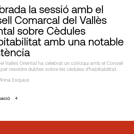
brada la sessió amb el
ell Comarcal del Vallès
ntal sobre Cèdules
bitabilitat amb una notable
stència
el Vallès Oriental ha celebrat un col·loqui amb el Consell
er resoldre dubtes sobre les cèdules d’habiltabilitat.
 Anna Esquius
mació