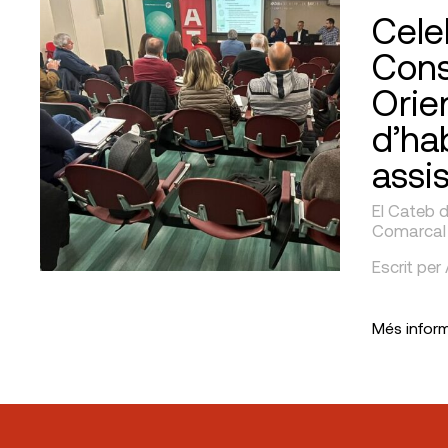
Cele
Cons
Orie
d’ha
assi
El Cateb d
Comarcal p
Escrit per
Més infor