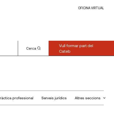
OFICINA VIRTUAL
Vull formar part del
Cerca
Cateb
ràctica professional
Serveis jurídics
Altres seccions
Sin categorizar