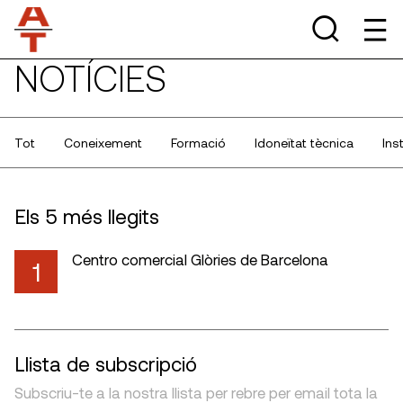
NOTÍCIES
Tot
Coneixement
Formació
Idoneïtat tècnica
Ins
Els 5 més llegits
Centro comercial Glòries de Barcelona
1
Llista de subscripció
Subscriu-te a la nostra llista per rebre per email tota la