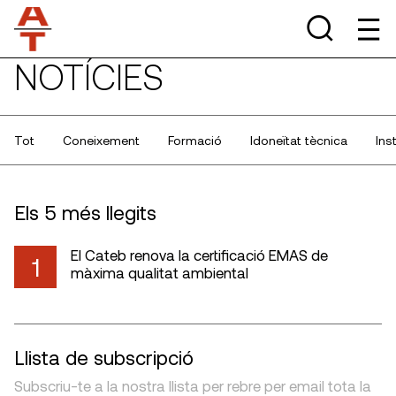
NOTÍCIES
Tot
Coneixement
Formació
Idoneïtat tècnica
Ins
Els 5 més llegits
El Cateb renova la certificació EMAS de
1
màxima qualitat ambiental
Llista de subscripció
Subscriu-te a la nostra llista per rebre per email tota la