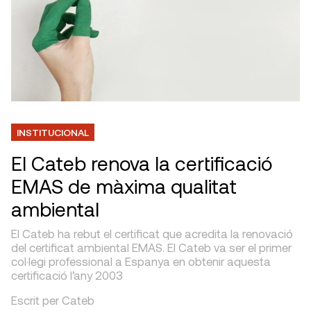
INSTITUCIONAL
El Cateb renova la certificació
EMAS de màxima qualitat
ambiental
El Cateb ha rebut el certificat que acredita la ​renovació
del certificat ambiental EMAS. El Cateb va ser el primer
col·legi professional a Espanya en obtenir aquesta
certificació l’any 2003
Escrit per Cateb