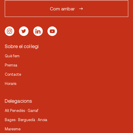
Com arribar
Sobre el col·legi
Què fem
Premsa
Contacte
Horaris
Delegacions
Alt Penedès · Garraf
Bages · Berguedà · Anoia
Maresme