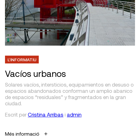
L'INFORMATIU
Vacíos urbanos
Solares vacíos, intersticios, equipamientos en desuso o
espacios abandonados conforman un amplio abanico
de espacios “residuales” y fragmentados en la gran
ciudad.
Escrit
per
Cristina Arribas
i
admin
Més informació