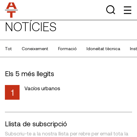
NOTÍCIES
Tot
Coneixement
Formació
Idoneïtat tècnica
Ins
Els 5 més llegits
Vacíos urbanos
1
Llista de subscripció
Subscriu-te a la nostra llista per rebre per email tota la