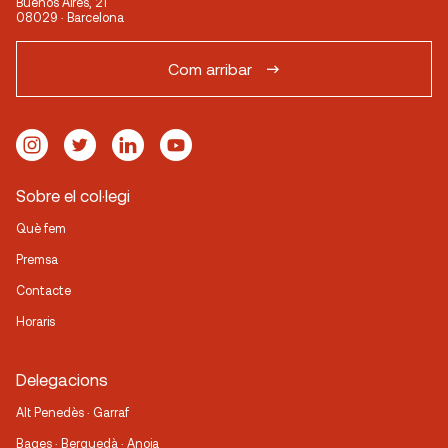
Buenos Aires, 21
08029 · Barcelona
Com arribar
Sobre el col·legi
Què fem
Premsa
Contacte
Horaris
Delegacions
Alt Penedès · Garraf
Bages · Berguedà · Anoia