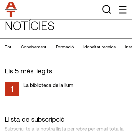
NOTÍCIES
Tot
Coneixement
Formació
Idoneïtat tècnica
Ins
Els 5 més llegits
La biblioteca de la llum
1
Llista de subscripció
Subscriu-te a la nostra llista per rebre per email tota la