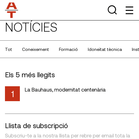
NOTÍCIES
Tot
Coneixement
Formació
Idoneïtat tècnica
Ins
Els 5 més llegits
La Bauhaus, modernitat centenària
1
Llista de subscripció
Subscriu-te a la nostra llista per rebre per email tota la