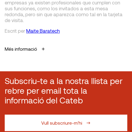
empresas ya existen profesionales que cumplen con
sus funciones, como los invitados a esta mesa
redonda, pero sin que aparezca como tal en la tarjeta
de visita.
Escrit
per
Maite Baratech
Més informació
Subscriu-te a la nostra llista per
rebre per email tota la
informació del Cateb
Vull subscriure-m'hi