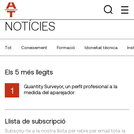
NOTÍCIES
Tot
Coneixement
Formació
Idoneïtat tècnica
Ins
Els 5 més llegits
Quantity Surveyor, un perfil profesional a la
1
medida del aparejador
Llista de subscripció
Subscriu-te a la nostra llista per rebre per email tota la