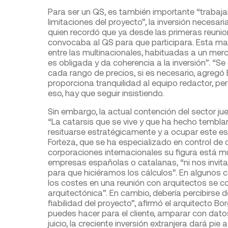
Para ser un QS, es también importante “trabaj
limitaciones del proyecto”, la inversión necesa
quien recordó que ya desde las primeras reunion
convocaba al QS para que participara. Esta ma
entre las multinacionales, habituadas a un mer
es obligada y da coherencia a la inversión”. “Se
cada rango de precios, si es necesario, agregó 
proporciona tranquilidad al equipo redactor, per
eso, hay que seguir insistiendo.
Sin embargo, la actual contención del sector ju
“La catarsis que se vive y que ha hecho tembl
resituarse estratégicamente y a ocupar este es
Forteza, que se ha especializado en control de
corporaciones internacionales su figura está m
empresas españolas o catalanas, “ni nos invit
para que hiciéramos los cálculos”. En algunos c
los costes en una reunión con arquitectos se c
arquitectónica”. En cambio, debería percibirse d
fiabilidad del proyecto”, afirmó el arquitecto 
puedes hacer para el cliente, amparar con dato
juicio, la creciente inversión extranjera dará pie