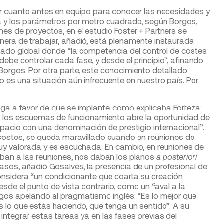
ar cuanto antes en equipo para conocer las necesidades y
ria y los parámetros por metro cuadrado, según Borgos,
es de proyectos, en el estudio Foster + Partners se
nera de trabajar, añadió, está plenamente instaurada
cado global donde “la competencia del control de costes
 debe controlar cada fase, y desde el principio”, afinando
Borgos. Por otra parte, este conocimiento detallado
o es una situación aún infrecuente en nuestro país. Por
ega a favor de que se implante, como explicaba Forteza:
ar los esquemas de funcionamiento abre la oportunidad de
pacio con una denominación de prestigio internacional”.
 costes, se queda maravillado cuando en reuniones de
uy valorada y es escuchada. En cambio, en reuniones de
aban a las reuniones, nos daban los planos
a posteriori
asos, añadió Gosalves, la presencia de un profesional de
onsidera “un condicionante que coarta su creación
esde el punto de vista contrario, como un “aval a la
Borgos apelando al pragmatismo inglés: “Es lo mejor que
s lo que estás haciendo, que tenga un sentido”. A su
 a integrar estas tareas ya en las fases previas del