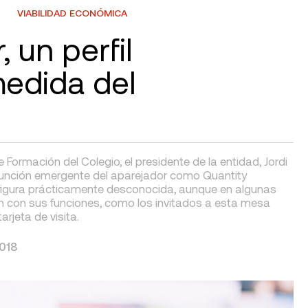
VIABILIDAD ECONÓMICA
 un perfil
medida del
ormación del Colegio, el presidente de la entidad, Jordi
función emergente del aparejador como Quantity
a figura prácticamente desconocida, aunque en algunas
 con sus funciones, como los invitados a esta mesa
rjeta de visita.
2018