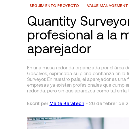
SEGUIMIENTO PROYECTO
VALUE MANAGEMENT
Quantity Surveyor,
profesional a la 
aparejador
En una mesa redonda organizada por el área de F
Gosalves, expresaba su plena confianza en la 
Surveyor. En nuestro país, el aparejador es un
empresas ya existen profesionales que cumplen
redonda, pero sin que aparezca como tal en la ta
Escrit per
Maite Baratech
-
26 de febrer de 