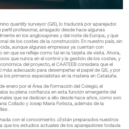
rmino
quantity surveyor
(QS), lo traducirá por aparejador.
 perfil profesional, arraigado desde hace algunas
mente en los anglosajones y del norte de Europa, y que
nal de los costes de la construcción. En nuestro país, sin
ocida, aunque algunas empresas ya cuentan con
in que se refleje como tal en la tarjeta de visita. Ahora,
sos que nunca en el control y la gestión de los costes, y
 económica del proyecto, el CAATEEB considera que el
onal más adecuado para desempeñar el papel de QS, y por
a los primeros especialistas en la materia en Cataluña.
enero por el Área de Formación del Colegio, el
esaba su plena confianza en esta función emergente del
ionales que se dedican a ello desde hace años, como son
sana Collado y Josep Maria Forteza, además de la
làs .
ionada con el conocimiento. ¿Están preparados nuestros
na que los estudios actuales de los aparejadores todavía