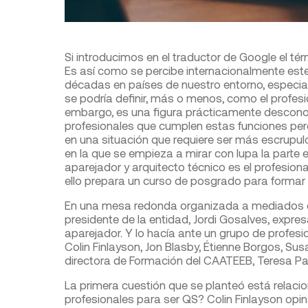
Si introducimos en el traductor de Google el té
Es así como se percibe internacionalmente este
décadas en países de nuestro entorno, especial
se podría definir, más o menos, como el profesio
embargo, es una figura prácticamente descon
profesionales que cumplen estas funciones pero s
en una situación que requiere ser más escrupulo
en la que se empieza a mirar con lupa la parte
aparejador y arquitecto técnico es el profesi
ello prepara un curso de posgrado para formar 
En una mesa redonda organizada a mediados de 
presidente de la entidad, Jordi Gosalves, expr
aparejador. Y lo hacía ante un grupo de profes
Colin Finlayson, Jon Blasby, Étienne Borgos, Su
directora de Formación del CAATEEB, Teresa Pal
La primera cuestión que se planteó está relac
profesionales para ser QS? Colin Finlayson opi