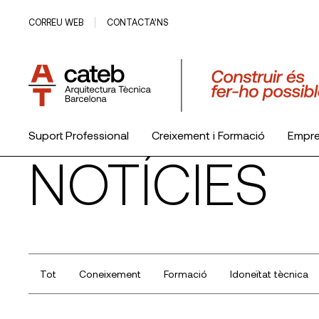
CORREU WEB
CONTACTA’NS
Suport Professional
Creixement i Formació
Empr
NOTÍCIES
El Col·legi
Tot
Coneixement
Formació
Idoneïtat tècnica