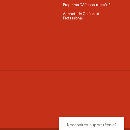
Programa DAPconstrucción®
Agencia de Cerficació
Professional
Necessites suport tècnic?