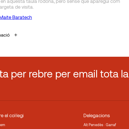
 en aquesta taula rodona, però sense que aparegui com
targeta de visita.
Maite Baratech
mació
sta per rebre per email tota la
e el col·legi
Delegacions
fem
Alt Penedès · Garraf