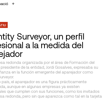
mació
ATIU
tity Surveyor, un perfil
esional a la medida del
ejador
sa redonda organizada por el área de Formación del
l presidente de la entidad, Jordi Gosalves, expresaba su
fianza en la función emergente del aparejador como
urveyor.
 país, el aparejador es una figura prácticamente
da, aunque en algunas empresas ya existen
ales que cumplen con sus funciones, como los invitados
sa redonda, pero sin que aparezca como tal en la tarjeta