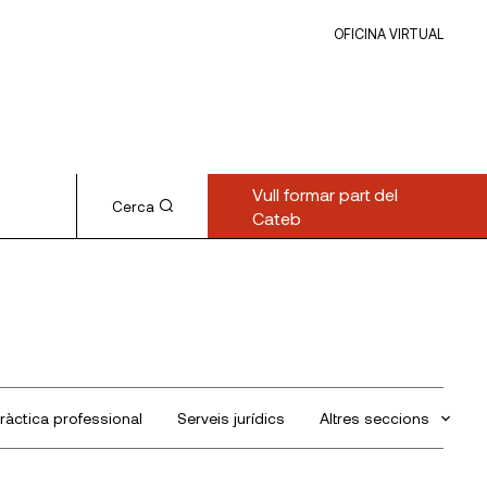
OFICINA VIRTUAL
Vull formar part del
Cerca
Cateb
ràctica professional
Serveis jurídics
Altres seccions
Sin categorizar