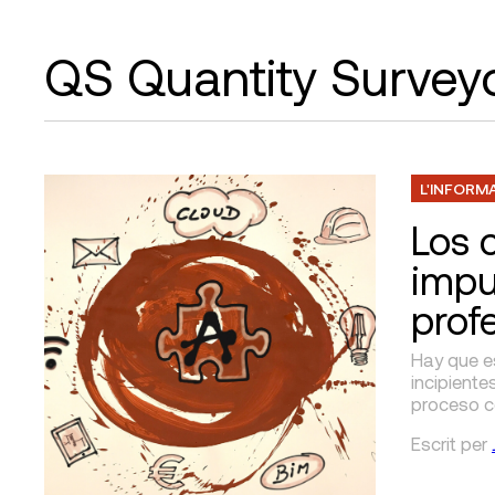
QS Quantity Survey
L'INFORM
Los 
impu
prof
Hay que e
incipient
proceso c
Escrit
per