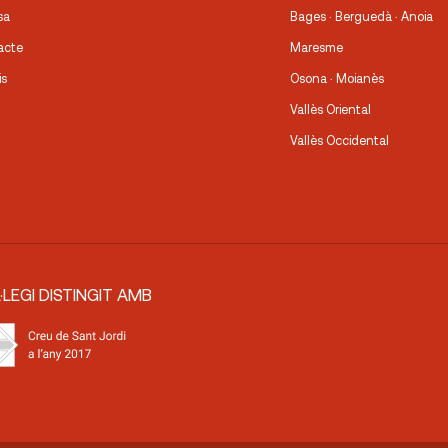
sa
Bages · Berguedà · Anoia
acte
Maresme
is
Osona · Moianès
Vallès Oriental
Vallès Occidental
·LEGI DISTINGIT AMB