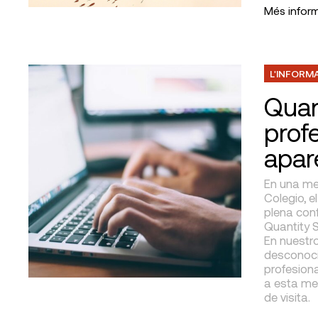
Més infor
L'INFORM
Quan
prof
apar
En una me
Colegio, e
plena con
Quantity S
En nuestro
desconoci
profesion
a esta me
de visita.