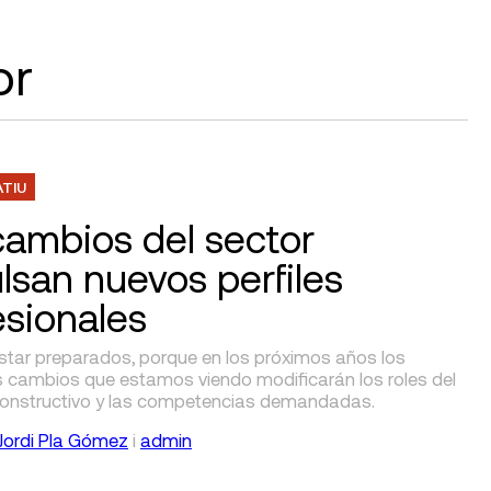
or
ATIU
cambios del sector
lsan nuevos perfiles
esionales
star preparados, porque en los próximos años los
es cambios que estamos viendo modificarán los roles del
onstructivo y las competencias demandadas.
Jordi Pla Gómez
i
admin