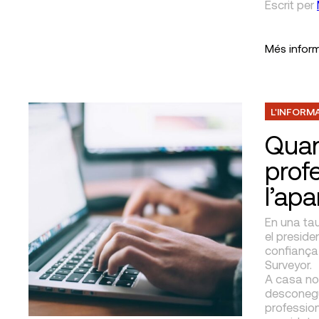
Escrit
per
Més infor
L'INFORM
Quant
prof
l’apa
En una tau
el preside
confiança 
Surveyor.
A casa nos
desconegu
professio