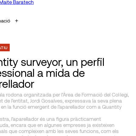
Maite Baratech
mació
ATIU
ity surveyor, un perfil
essional a mida de
rellador
la rodona organitzada per l’Àrea de Formació del Col·legi,
nt de l’entitat, Jordi Gosalves, expressava la seva plena
en la funció emergent de l’aparellador com a Quantity
tra, l’aparellador és una figura pràcticament
da, encara que en algunes empreses ja existeixen
nals que compleixen amb les seves funcions, com els