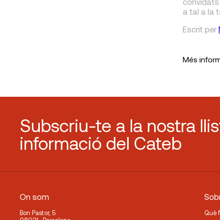
convidats
a tal a la 
Escrit
per
Més infor
Subscriu-te a la nostra lli
informació del Cateb
On som
Sobr
Bon Pastor, 5
Què 