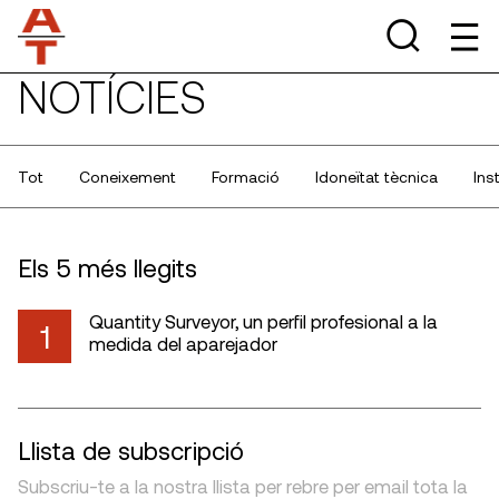
NOTÍCIES
Tot
Coneixement
Formació
Idoneïtat tècnica
Ins
Els 5 més llegits
Quantity Surveyor, un perfil profesional a la
1
medida del aparejador
Llista de subscripció
Subscriu-te a la nostra llista per rebre per email tota la