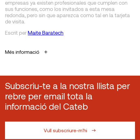
empresas ya existen profesionales que cumplen con
sus funciones, como los invitados a esta mesa
redonda, pero sin que aparezca como tal en la tarjeta
de visita.
Escrit
per
Maite Baratech
Més informació
Subscriu-te a la nostra llista per
rebre per email tota la
informació del Cateb
Vull subscriure-m'hi