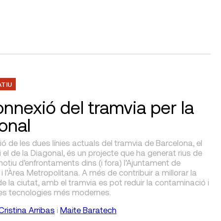
ATIU
onnexió del tramvia per la
onal
ó de les dues línies actuals del tramvia de Barcelona, el
 el de la Diagonal, és un projecte que ha generat rius de
 motiu d’enfrontaments dins (i fora) l’Ajuntament de
i l’Àrea Metropolitana. A més de contribuir a millorar la
de la ciutat, amb el tramvia es pot reduir la contaminació i
 les tecnologies més modernes.
Cristina Arribas
i
Maite Baratech