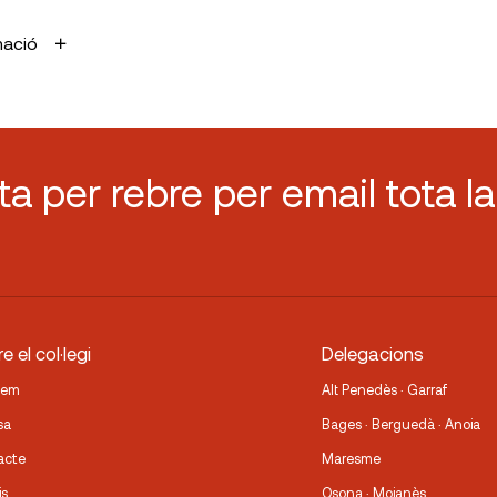
mació
sta per rebre per email tota la
e el col·legi
Delegacions
fem
Alt Penedès · Garraf
sa
Bages · Berguedà · Anoia
acte
Maresme
is
Osona · Moianès