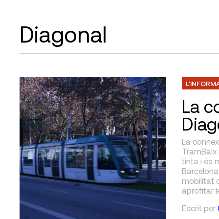
Diagonal
L'INFORM
La c
Diag
La connexi
TramBaix i
tinta i és
Barcelona 
mobilitat 
aprofitar
Escrit
per