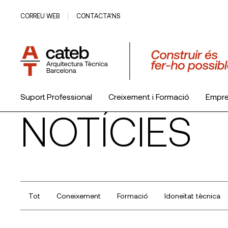
CORREU WEB
CONTACTA’NS
Suport Professional
Creixement i Formació
Empr
NOTÍCIES
El Col·legi
Tot
Coneixement
Formació
Idoneïtat tècnica