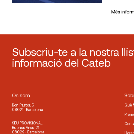
Més infor
Subscriu-te a la nostra lli
informació del Cateb
On som
Sobr
Bon Pastor, 5
Què 
08021 · Barcelona
Prem
SEU PROVISIONAL
Cont
Buenos Aires, 21
08029 · Barcelona
Horar