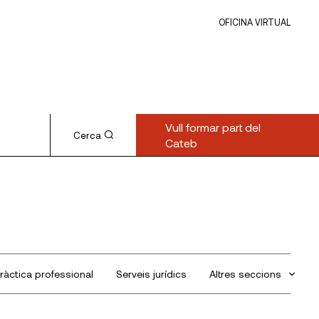
OFICINA VIRTUAL
Vull formar part del
Cerca
Cateb
ràctica professional
Serveis jurídics
Altres seccions
Sin categorizar