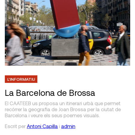
L'INFORMATIU
La Barcelona de Brossa
El CAATEEB us proposa un itinerari urbà que permet
recórrer la geografia de Joan Brossa per la ciutat de
Barcelona i veure els seus poemes visuals.
Escrit
per
Antoni Capilla
i
admin