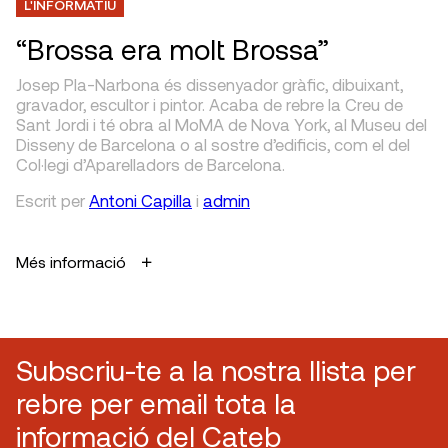
L'INFORMATIU
“Brossa era molt Brossa”
Josep Pla-Narbona és dissenyador gràfic, dibuixant,
gravador, escultor i pintor. Acaba de rebre la Creu de
Sant Jordi i té obra al MoMA de Nova York, al Museu del
Disseny de Barcelona o al sostre d’edificis, com el del
Col·legi d’Aparelladors de Barcelona.
Escrit
per
Antoni Capilla
i
admin
Més informació
Subscriu-te a la nostra llista per
rebre per email tota la
informació del Cateb