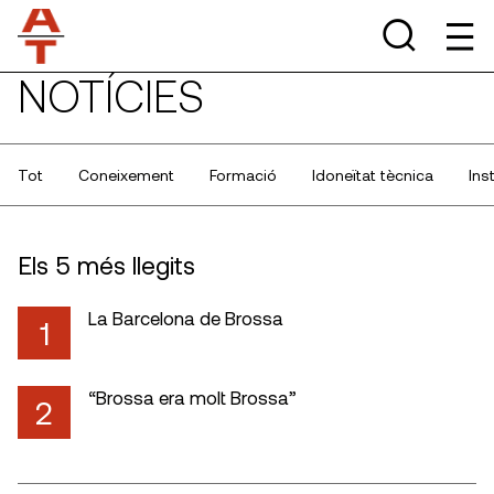
NOTÍCIES
Tot
Coneixement
Formació
Idoneïtat tècnica
Ins
Els 5 més llegits
La Barcelona de Brossa
1
“Brossa era molt Brossa”
2