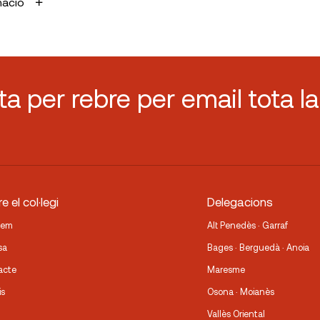
mació
sta per rebre per email tota la
e el col·legi
Delegacions
fem
Alt Penedès · Garraf
sa
Bages · Berguedà · Anoia
acte
Maresme
is
Osona · Moianès
Vallès Oriental