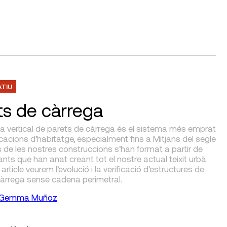
ATIU
ts de càrrega
ra vertical de parets de càrrega és el sistema més emprat
icacions d’habitatge, especialment fins a Mitjans del segle
 de les nostres construccions s’han format a partir de
nts que han anat creant tot el nostre actual teixit urbà.
article veurem l’evolució i la verificació d’estructures de
càrrega sense cadena perimetral.
Gemma Muñoz