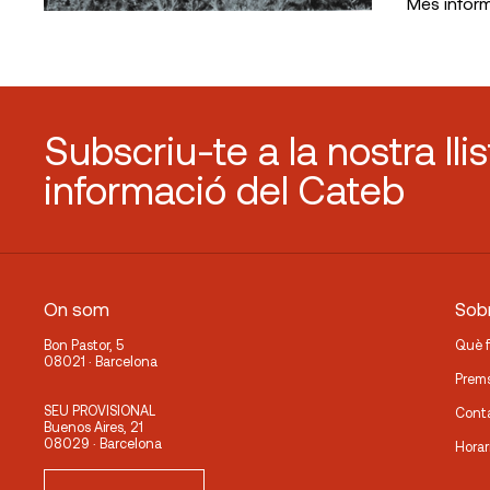
Més infor
Subscriu-te a la nostra lli
informació del Cateb
On som
Sobr
Bon Pastor, 5
Què 
08021 · Barcelona
Prem
SEU PROVISIONAL
Cont
Buenos Aires, 21
08029 · Barcelona
Horar