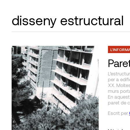
disseny estructural
L'INFORM
Pare
L’estructu
per a edif
XX. Moltes
murs porta
En aquest 
paret de 
Escrit
per