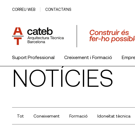
CORREU WEB
CONTACTA’NS
Suport Professional
Creixement i Formació
Empr
NOTÍCIES
El Col·legi
Tot
Coneixement
Formació
Idoneïtat tècnica