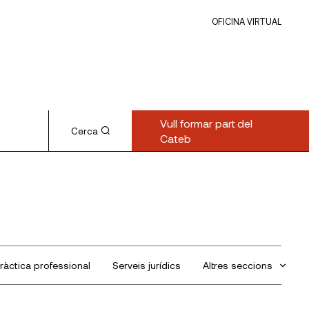
OFICINA VIRTUAL
Vull formar part del
Cerca
Cateb
ràctica professional
Serveis jurídics
Altres seccions
Sin categorizar