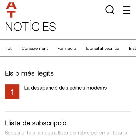
NOTÍCIES
Tot
Coneixement
Formació
Idoneïtat tècnica
Ins
Els 5 més llegits
La desaparició dels edificis moderns
1
Llista de subscripció
Subscriu-te a la nostra llista per rebre per email tota la