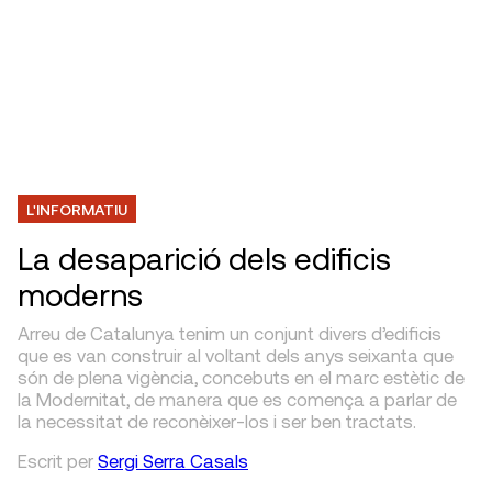
L'INFORMATIU
La desaparició dels edificis
moderns
Arreu de Catalunya tenim un conjunt divers d’edificis
que es van construir al voltant dels anys seixanta que
són de plena vigència, concebuts en el marc estètic de
la Modernitat, de manera que es comença a parlar de
la necessitat de reconèixer-los i ser ben tractats.
Escrit
per
Sergi Serra Casals