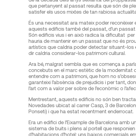
que pertanyent al passat resulta que són de ple
satisfer els usos mixtes de tan rabiosa actualita
És una necessitat ara mateix poder reconèixer el
aquests edificis també del passat, d’un passat 
Són edificis vius i en això radica la dificultat p
hauria de mantenir en un passat que no és prou 
artístics que caldria poder detectar situant-los e
dir caldria considerar-los patrimoni cultural.
Ara bé, malgrat sembla que es comença a parlar
concebuts en el marc estètic de la modernitat 
entendre com a patrimoni, que hom no s’obsess
garanteixi l’absència de prejudicis i per tant, do
l’art com a valor per sobre de l’econòmic o l’afec
Mentrestant, aquests edificis no són ben tractat
Novedades ubicat al carrer Casp, 3 de Barcelona
Ponseti) i que ha estat recentment enderrocat.
Era un edifici de l’Eixample de Barcelona amb
sistema de buits i plens al portell que responien
d’habitacions d’hotel; uns baixos comercials env