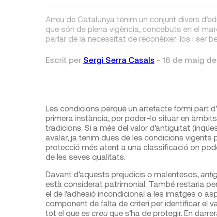
Arreu de Catalunya tenim un conjunt divers d’edi
que són de plena vigència, concebuts en el ma
parlar de la necessitat de reconèixer-los i ser b
Escrit per
Sergi Serra Casals
-
16 de maig de
Les condicions perquè un artefacte formi part d’
primera instància, per poder-lo situar en àmbits
tradicions. Si a més del valor d’antiguitat (inqüe
avalar, ja tenim dues de les condicions vigents p
protecció més atent a una classificació on pode
de les seves qualitats.
Davant d’aquests prejudicis o malentesos,
antigu
està considerat patrimonial. També restaria per 
el de l’adhesió incondicional a les imatges o a
component de falta de criteri per identificar el
tot el que
es creu
que s’ha de protegir. En darr