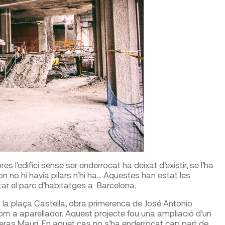
l’edifici sense ser enderrocat ha deixat d’existir, se l’ha
 on no hi havia pilars n’hi ha… Aquestes han estat les
ar el parc d’habitatges a Barcelona.
 a la plaça Castella, obra primerenca de José Antonio
m a aparellador. Aquest projecte fou una ampliació d’un
oteras Mauri. En aquet cas no s’ha enderrocat cap part de