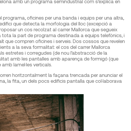
elona amb un programa semindustrial com s’explica en
el programa, oficines per una banda i equips per una altra,
edifici que detecta la morfologia del lloc (excepció a
proposar un cos recolzat al carrer Mallorca que segueix
a tota la part de programa destinada a equips telefònics, i
lt que compren oficines i serveis. Dos cossos que revelen
ents a la seva formalitat: el cos del carrer Mallorca
ls estretes i corregudes (de nou l’abstracció de la
icalitat amb les pantalles amb aparença de formigó (que
 amb lamel·les verticals.
corren horitzontalment la façana trencada per anunciar el
yana, la fita, un dels pocs edificis pantalla que col·laborava