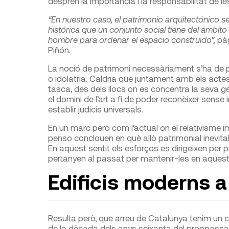
desprèn la importància i la responsabilitat de l
“En nuestro caso, el patrimonio arquitectónico se
histórica que un conjunto social tiene del ámbito
hombre para ordenar el espacio construido”,
pàg
Piñón.
La noció de patrimoni necessàriament s’ha de po
o idolatria. Caldria que juntament amb els acte
tasca, des dels llocs on es concentra la seva g
el domini de l’art a fi de poder reconèixer sense
establir judicis universals.
En un marc però com l’actual on el relativisme 
penso conclouen en què allò patrimonial inevitab
En aquest sentit els esforços es dirigeixen per pr
pertanyen al passat per mantenir-les en aques
Edificis moderns a
Resulta però, que arreu de Catalunya tenim un con
de la dècada dels anys seixanta del proppassat 