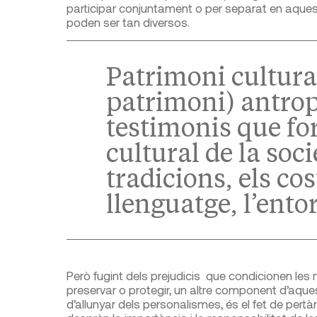
participar conjuntament o per separat en aquest
poden ser tan diversos.
Patrimoni cultura
patrimoni) antrop
testimonis que fo
cultural de la soci
tradicions, els cos
llenguatge, l’entor
Però fugint dels prejudicis que condicionen les 
preservar o protegir, un altre component d’aque
d’allunyar dels personalismes, és el fet de pertàny