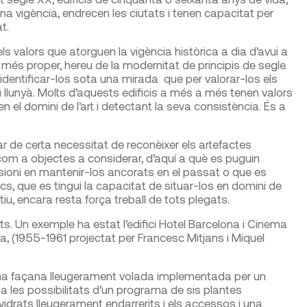
na vigència, endrecen les ciutats i tenen capacitat per
t.
s valors que atorguen la vigència històrica a dia d’avui a
més proper, hereu de la modernitat de principis de segle.
er identificar-los sota una mirada que per valorar-los els
llunyà. Molts d’aquests edificis a més a més tenen valors
n el domini de l’art i detectant la seva consistència. És a
 de certa necessitat de reconèixer els artefactes
com a objectes a considerar, d’aquí a què es puguin
ioni en mantenir-los ancorats en el passat o que es
ncs, que es tingui la capacitat de situar-los en domini de
tiu, encara resta força treball de tots plegats.
s. Un exemple ha estat l’edifici Hotel Barcelona i Cinema
, (1955-1961 projectat per Francesc Mitjans i Miquel
 una façana lleugerament volada implementada per un
 a les possibilitats d’un programa de sis plantes
idrats lleugerament endarrerits i els accessos i una