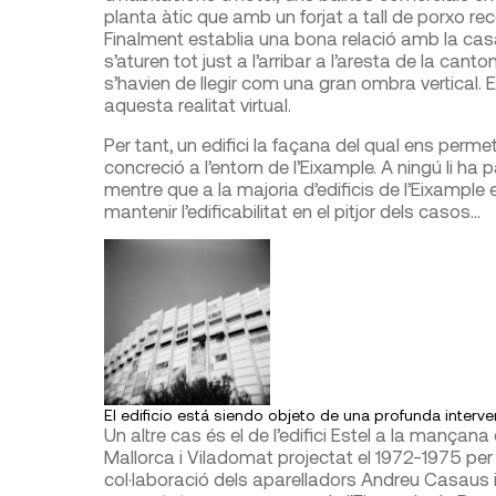
planta àtic que amb un forjat a tall de porxo reco
Finalment establia una bona relació amb la cas
s’aturen tot just a l’arribar a l’aresta de la ca
s’havien de llegir com una gran ombra vertical. E
aquesta realitat virtual.
Per tant, un edifici la façana del qual ens perme
concreció a l’entorn de l’Eixample. A ningú li ha
mentre que a la majoria d’edificis de l’Eixample 
mantenir l’edificabilitat en el pitjor dels casos…
El edificio está siendo objeto de una profunda interve
Un altre cas és el de l’edifici Estel a la mança
Mallorca i Viladomat projectat el 1972-1975 per 
col·laboració dels aparelladors Andreu Casaus i