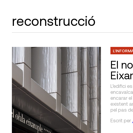
reconstrucció
L'INFORM
El n
Eixa
L’edifici 
encavalcat
encarar el
existent a
pel pas del
Escrit
per