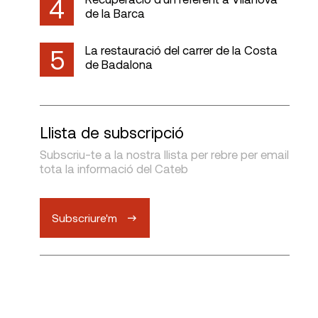
4
de la Barca
La restauració del carrer de la Costa
5
de Badalona
Llista de subscripció
Subscriu-te a la nostra llista per rebre per email
tota la informació del Cateb
Subscriure'm