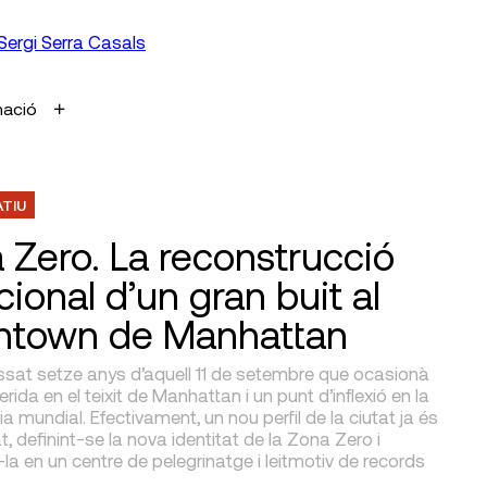
Sergi Serra Casals
mació
ATIU
 Zero. La reconstrucció
ional d’un gran buit al
town de Manhattan
ssat setze anys d’aquell 11 de setembre que ocasionà
erida en el teixit de Manhattan i un punt d’inflexió en la
a mundial. Efectivament, un nou perfil de la ciutat ja és
at, definint-se la nova identitat de la Zona Zero i
-la en un centre de pelegrinatge i leitmotiv de records