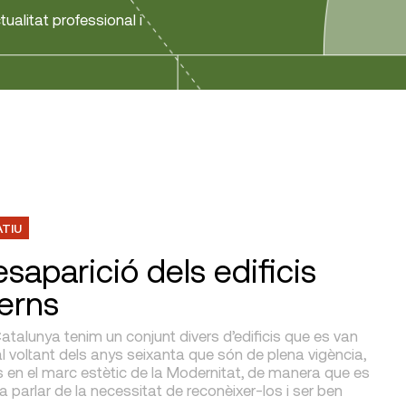
tualitat professional i
ATIU
saparició dels edificis
erns
atalunya tenim un conjunt divers d’edificis que es van
al voltant dels anys seixanta que són de plena vigència,
 en el marc estètic de la Modernitat, de manera que es
parlar de la necessitat de reconèixer-los i ser ben