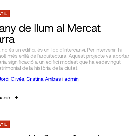
ATIU
any de llum al Mercat
rra
o és un edifici, és un lloc d’intercanvi. Per intervenir-hi
olt més enllà de l’arquitectura. Aquest projecte va aportar
ria significació a un edifici modest que ha esdevingut
trimonial de la història de la ciutat.
Jordi Olivés
,
Cristina Arribas
i
admin
mació
ATIU