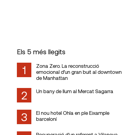
Visats
Els 5 més llegits
Zona Zero. La reconstrucció
1
emocional d’un gran buit al downtown
de Manhattan
Un bany de llum al Mercat Sagarra
2
El nou hotel Ohla en ple Eixample
3
barceloní
Recuperació d'un referent a Vilanova