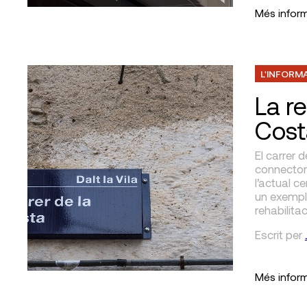
Més infor
L'INFORM
La re
Cost
El carrer 
connector e
l’actual c
un exempl
rehabilita
Escrit
per
Més infor