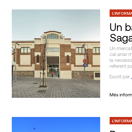
L'INFORM
Un b
Saga
Un mercat n
cal anar m
la necessà
referent pa
Escrit
per
Més infor
L'INFORM