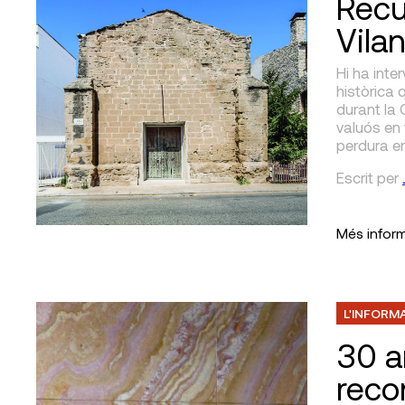
Recu
Vila
Hi ha inte
històrica 
durant la 
valuós en 
perdura en
Escrit
per
Més infor
L'INFORM
30 a
reco