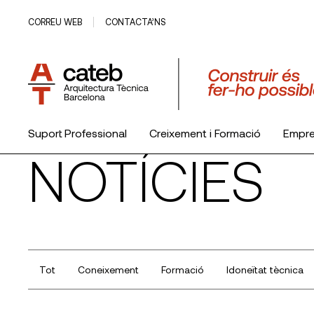
CORREU WEB
CONTACTA’NS
Suport Professional
Creixement i Formació
Empr
NOTÍCIES
El Col·legi
Tot
Coneixement
Formació
Idoneïtat tècnica