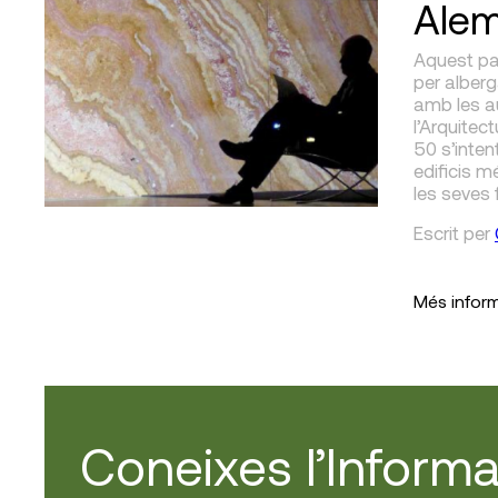
Alem
Aquest pav
per alberg
amb les au
l’Arquitec
50 s’inten
edificis 
les seves 
Escrit
per
Més infor
Coneixes l’Informa