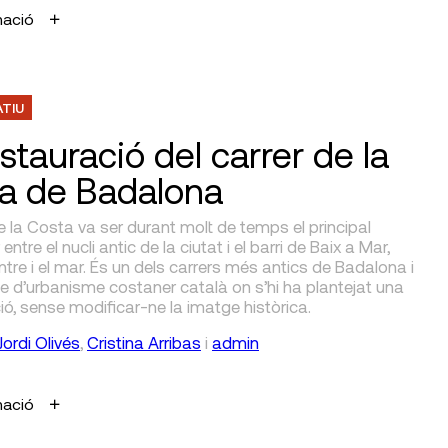
mació
ATIU
stauració del carrer de la
a de Badalona
de la Costa va ser durant molt de temps el principal
ntre el nucli antic de la ciutat i el barri de Baix a Mar,
entre i el mar. És un dels carrers més antics de Badalona i
e d’urbanisme costaner català on s’hi ha plantejat una
ció, sense modificar-ne la imatge històrica.
Jordi Olivés
,
Cristina Arribas
i
admin
mació