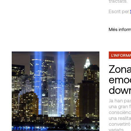
tractats.
Escrit
per
Més infor
L'INFORM
Zona
emoc
down
Ja han pa
una gran f
consciènci
una realit
convertint
variats.