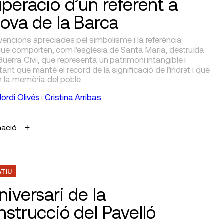
peració d’un referent a
nova de la Barca
rvencions apreciades pel simbolisme i la referència
que comporten, com l’església de Santa Maria, destruïda
Guerra Civil, que representa un patrimoni intangible i
tant que manté el record de la significació de l’indret i que
 la memòria del poble.
Jordi Olivés
i
Cristina Arribas
mació
ATIU
niversari de la
nstrucció del Pavelló