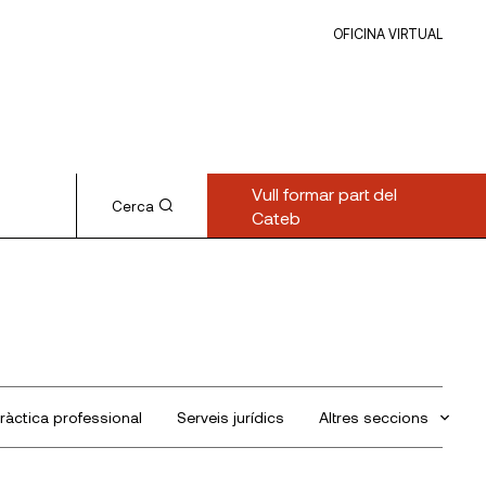
OFICINA VIRTUAL
Vull formar part del
Cerca
Cateb
ràctica professional
Serveis jurídics
Altres seccions
Sin categorizar