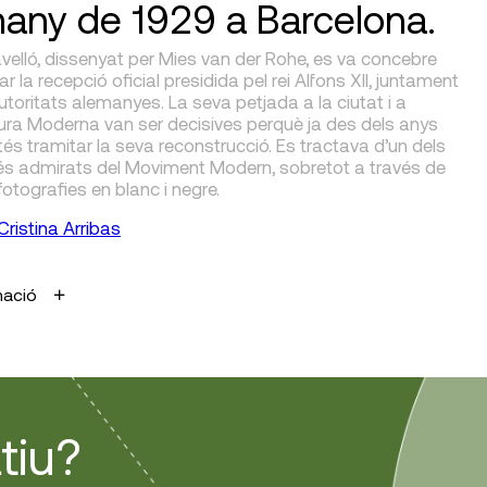
any de 1929 a Barcelona.
elló, dissenyat per Mies van der Rohe, es va concebre
ar la recepció oficial presidida pel rei Alfons XII, juntament
toritats alemanyes. La seva petjada a la ciutat i a
tura Moderna van ser decisives perquè ja des dels anys
tés tramitar la seva reconstrucció. Es tractava d’un dels
més admirats del Moviment Modern, sobretot a través de
fotografies en blanc i negre.
Cristina Arribas
mació
tiu?