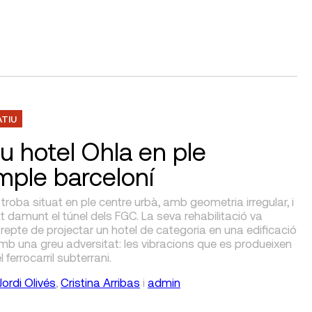
ATIU
ou hotel Ohla en ple
mple barceloní
es troba situat en ple centre urbà, amb geometria irregular, i
 damunt el túnel dels FGC. La seva rehabilitació va
 repte de projectar un hotel de categoria en una edificació
mb una greu adversitat: les vibracions que es produeixen
 ferrocarril subterrani.
Jordi Olivés
,
Cristina Arribas
i
admin