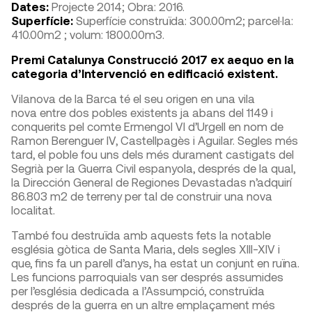
Dates:
Projecte 2014; Obra: 2016.
Superfície:
Superfície construïda: 300.00m
2
; parcel·la:
410.00m
2
; volum: 1800.00m
3
.
Premi Catalunya Construcció 2017 ex aequo en la
categoria d’Intervenció en edificació existent.
Vilanova de la Barca té el seu origen en una vila
nova entre dos pobles existents ja abans del 1149 i
conquerits pel comte Ermengol VI d’Urgell en nom de
Ramon Berenguer IV, Castellpagès i Aguilar. Segles més
tard, el poble fou uns dels més durament castigats del
Segrià per la Guerra Civil espanyola, després de la qual,
la Dirección General de Regiones Devastadas n’adquirí
86.803 m
2
de terreny per tal de construir una nova
localitat.
També fou destruïda amb aquests fets la notable
església gòtica de Santa Maria, dels segles XIII-XIV i
que, fins fa un parell d’anys, ha estat un conjunt en ruïna.
Les funcions parroquials van ser després assumides
per l’església dedicada a l’Assumpció, construïda
després de la guerra en un altre emplaçament més