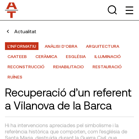
Actualitat
L'INFORMATIU
ANÀLISI D'OBRA
ARQUITECTURA
CAATEEB
CERÀMICA
ESGLÉSIA
IL·LUMINACIÓ
RECONSTRUCCIÓ
REHABILITACIO
RESTAURACIÓ
RUÏNES
Recuperació d’un referent
a Vilanova de la Barca
Hi ha intervencions apreciades pel simbolisme i la
referència històrica que comporten, com l'església de
Santa Maria, destruïda durant la Guerra Civil, que