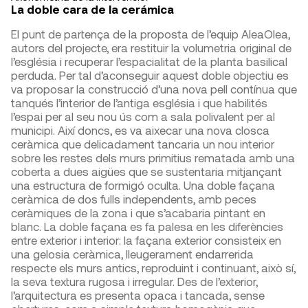
La doble cara de la cerámica
El punt de partença de la proposta de l’equip AleaOlea,
autors del projecte, era restituir la volumetria original de
l’església i recuperar l’espacialitat de la planta basilical
perduda. Per tal d’aconseguir aquest doble objectiu es
va proposar la construcció d’una nova pell contínua que
tanqués l’interior de l’antiga església i que habilités
l’espai per al seu nou ús com a sala polivalent per al
municipi. Així doncs, es va aixecar una nova closca
ceràmica que delicadament tancaria un nou interior
sobre les restes dels murs primitius rematada amb una
coberta a dues aigües que se sustentaria mitjançant
una estructura de formigó oculta. Una doble façana
ceràmica de dos fulls independents, amb peces
ceràmiques de la zona i que s’acabaria pintant en
blanc. La doble façana es fa palesa en les diferències
entre exterior i interior: la façana exterior consisteix en
una gelosia ceràmica, lleugerament endarrerida
respecte els murs antics, reproduint i continuant, això sí,
la seva textura rugosa i irregular. Des de l’exterior,
l’arquitectura es presenta opaca i tancada, sense