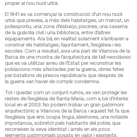
proper al nou nucli urbà.
El 1941 es va començar la construcció d’un nou nucli
urbà que preveia, a més dels habitatges, un mercat, un
poliesportiu, una zona d’esbarjo, piscines, una caserna
de la guàrdia civil i una biblioteca, entre d’altres
equipaments. Ara bé, en realitat solament s’arribaren a
construir els habitatges, l’ajuntament, l’església i les
escoles. Com a resultat, avui una part de Vilanova de la
Barca és una mostra de l’arquitectura de tall neoclàssic
que es va utilitzar arreu de l’Estat per reconstruir les
poblacions més afectades per la guerra, obres fetes
per batallons de presos republicans que després de
la guerra van haver de complir condemna.
Tot i quedar com un conjunt ruïnós, es van protegir les
restes de l’església de Santa Maria, com a bé d’interès
local en el 2003. No podem trobar un gran patrimoni
arquitectònic a Vilanova de la Barca i aquest fet fa que
l’església que ens ocupa tingui, aleshores, una notable
importància, sobretot pels habitants del poble, que
reconeixen la seva identitat i arrels en els pocs
elements patrimonials posats en valor i existents.