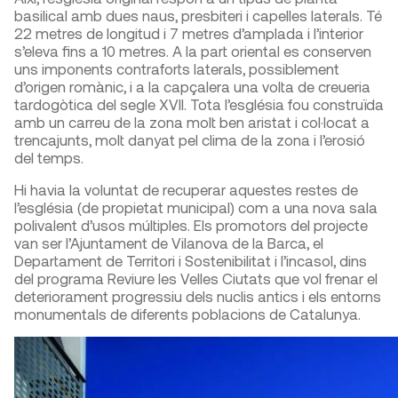
basilical amb dues naus, presbiteri i capelles laterals. Té
22 metres de longitud i 7 metres d’amplada i l’interior
s’eleva fins a 10 metres. A la part oriental es conserven
uns imponents contraforts laterals, possiblement
d’origen romànic, i a la capçalera una volta de creueria
tardogòtica del segle XVII. Tota l’església fou construïda
amb un carreu de la zona molt ben aristat i col·locat a
trencajunts, molt danyat pel clima de la zona i l’erosió
del temps.
Hi havia la voluntat de recuperar aquestes restes de
l’església (de propietat municipal) com a una nova sala
polivalent d’usos múltiples. Els promotors del projecte
van ser l’Ajuntament de Vilanova de la Barca, el
Departament de Territori i Sostenibilitat i l’incasol, dins
del programa Reviure les Velles Ciutats que vol frenar el
deteriorament progressiu dels nuclis antics i els entorns
monumentals de diferents poblacions de Catalunya.