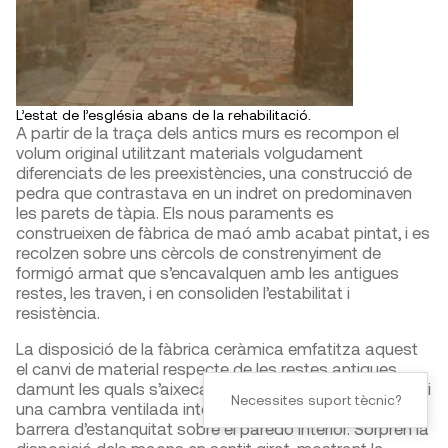
L’estat de l’església abans de la rehabilitació.
A partir de la traça dels antics murs es recompon el
volum original utilitzant materials volgudament
diferenciats de les preexistències, una construcció de
pedra que contrastava en un indret on predominaven
les parets de tàpia. Els nous paraments es
construeixen de fàbrica de maó amb acabat pintat, i es
recolzen sobre uns cèrcols de constrenyiment de
formigó armat que s’encavalquen amb les antigues
restes, les traven, i en consoliden l’estabilitat i
resistència.
La disposició de la fàbrica ceràmica emfatitza aquest
el canvi de material respecte de les restes antigues,
damunt les quals s’aixeca un tancament de dues fulles i
Necessites suport tècnic?
una cambra ventilada intermèdia, amb l’aïllament i
barrera d’estanquitat sobre el paredó interior. Sorprèn la