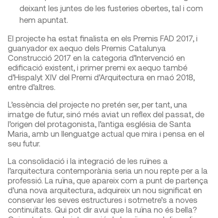
deixant les juntes de les fusteries obertes, tal i com
hem apuntat.
El projecte ha estat finalista en els Premis FAD 2017, i
guanyador ex aequo dels Premis Catalunya
Construcció 2017 en la categoria d’Intervenció en
edificació existent, i primer premi ex aequo també
d’Hispalyt XIV del Premi d’Arquitectura en maó 2018,
entre d’altres.
L’essència del projecte no pretén ser, per tant, una
imatge de futur, sinó més aviat un reflex del passat, de
l’origen del protagonista, l’antiga església de Santa
Maria, amb un llenguatge actual que mira i pensa en el
seu futur.
La consolidació i la integració de les ruïnes a
l’arquitectura contemporània seria un nou repte per a la
professió. La ruïna, que apareix com a punt de partença
d’una nova arquitectura, adquireix un nou significat en
conservar les seves estructures i sotmetre’s a noves
continuïtats. Qui pot dir avui que la ruïna no és bella?