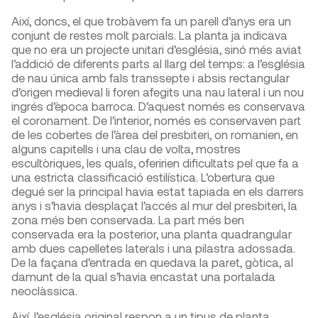
Així, doncs, el que trobàvem fa un parell d’anys era un
conjunt de restes molt parcials. La planta ja indicava
que no era un projecte unitari d’església, sinó més aviat
l’addició de diferents parts al llarg del temps: a l’església
de nau única amb fals transsepte i absis rectangular
d’origen medieval li foren afegits una nau lateral i un nou
ingrés d’època barroca. D’aquest només es conservava
el coronament. De l’interior, només es conservaven part
de les cobertes de l’àrea del presbiteri, on romanien, en
alguns capitells i una clau de volta, mostres
escultòriques, les quals, oferirien dificultats pel que fa a
una estricta classificació estilística. L’obertura que
degué ser la principal havia estat tapiada en els darrers
anys i s’havia desplaçat l’accés al mur del presbiteri, la
zona més ben conservada. La part més ben
conservada era la posterior, una planta quadrangular
amb dues capelletes laterals i una pilastra adossada.
De la façana d’entrada en quedava la paret, gòtica, al
damunt de la qual s’havia encastat una portalada
neoclàssica.
Així, l’església original respon a un tipus de planta