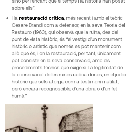
sinó per l’encant que el temps i la història han posat
sobre ells”.
I la
restauració crítica
, més recent i amb el teòric
Cesare Brandi com a defensor, en la seva Teoria del
Restauro (1963), qui observà que la ruïna, des del
punt de vista històric, és “el vestigi d’un monument
històric o artístic que només es pot mantenir com
allò que és, i on la restauració, per tant, únicament
pot consistir en la seva conservació, amb els
procediments tècnics que exigeixi. La legitimitat de
la conservació de les ruïnes radica doncs, en el judici
històric que se’ls atorga com a testimoni mutilat,
però encara recognoscible, d’una obra o d’un fet
humà.”