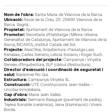
Nom de l’obra:
Santa Maria de Vilanova de la Barca.
Ubicació:
Raval de la Creu, 25. 25690 Vilanova de la
Barca. Segrià.
Propietat:
Ajuntament de Vilanova de la Barca.
Promotor:
Secretaria d’Habitatge i Millora Urbana.
Generalitat de Catalunya, Ajuntament de Vilanova de la
Barca, INCASOL, Institut Català del Sòl.
Projecte:
AleaOlea, Arquitectura i Paisatge Laia
Renalias, Carles Serrano, Leticia Soriano, i Roger Such.
Col·laboradors del projecte:
Campanyà i Vinyeta
Serveis d’Arquitectura, SLP (càlcul d’estructura).
Director d’execució i coordinació de seguretat i
salut:
Baldomer Ric Qui.
Estructura:
Campanyà Vinyeta SL.
Construcció:
UTE Construccions Jaen-Vallès –
Urcotex Inmobiliaria.
Cap d’obra:
Maria Jaén Vallés.
Industrials:
Germans Balaguer (paviment de pedra),
Tejeria Iturralde (ceràmica), Jaina (il·luminació) i Vivers
Borda.