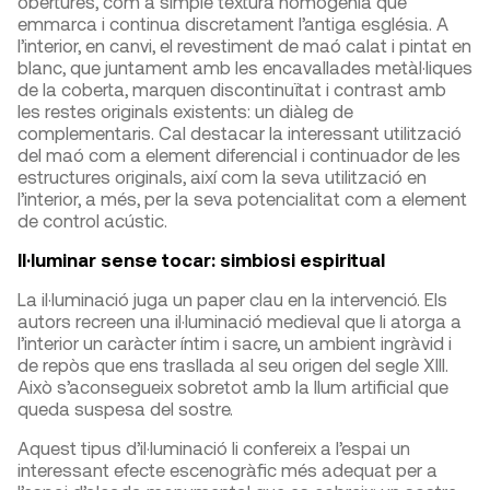
obertures, com a simple textura homogènia que
emmarca i continua discretament l’antiga església. A
l’interior, en canvi, el revestiment de maó calat i pintat en
blanc, que juntament amb les encavallades metàl·liques
de la coberta, marquen discontinuïtat i contrast amb
les restes originals existents: un diàleg de
complementaris. Cal destacar la interessant utilització
del maó com a element diferencial i continuador de les
estructures originals, així com la seva utilització en
l’interior, a més, per la seva potencialitat com a element
de control acústic.
Il·luminar sense tocar: simbiosi espiritual
La il·luminació juga un paper clau en la intervenció. Els
autors recreen una il·luminació medieval que li atorga a
l’interior un caràcter íntim i sacre, un ambient ingràvid i
de repòs que ens trasllada al seu origen del segle XIII.
Això s’aconsegueix sobretot amb la llum artificial que
queda suspesa del sostre.
Aquest tipus d’il·luminació li confereix a l’espai un
interessant efecte escenogràfic més adequat per a