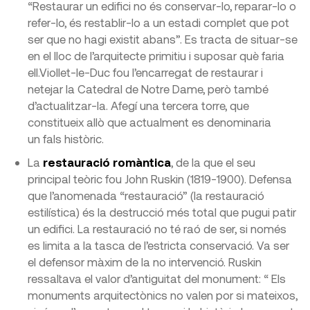
“Restaurar un edifici no és conservar-lo, reparar-lo o
refer-lo, és restablir-lo a un estadi complet que pot
ser que no hagi existit abans”. Es tracta de situar-se
en el lloc de l’arquitecte primitiu i suposar què faria
ell.Viollet-le-Duc fou l’encarregat de restaurar i
netejar la Catedral de Notre Dame, però també
d’actualitzar-la. Afegí una tercera torre, que
constitueix allò que actualment es denominaria
un fals històric.
La
restauració romàntica
, de la que el seu
principal teòric fou John Ruskin (1819-1900). Defensa
que l’anomenada “restauració” (la restauració
estilística) és la destrucció més total que pugui patir
un edifici. La restauració no té raó de ser, si només
es limita a la tasca de l’estricta conservació. Va ser
el defensor màxim de la no intervenció. Ruskin
ressaltava el valor d’antiguitat del monument: “ Els
monuments arquitectònics no valen por si mateixos,