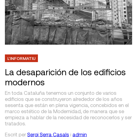
L'INFORMATIU
La desaparición de los edificios
modernos
En toda Cataluña tenemos un conjunto de varios
edificios que se construyeron alrededor de los años
sesenta que están en plena vigencia, concebidos en el
marco estético de la Modernidad, de manera que se
empieza a hablar de la necesidad de reconocerlos y ser
tratados.
Escrit
per
Sergi Serra Casals
i
admin