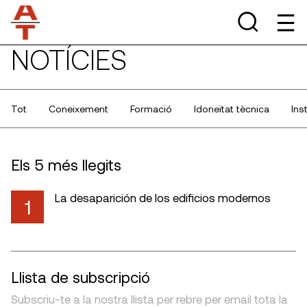
NOTÍCIES
Tot
Coneixement
Formació
Idoneïtat tècnica
Ins
Els 5 més llegits
La desaparición de los edificios modernos
1
Llista de subscripció
Subscriu-te a la nostra llista per rebre per email tota la