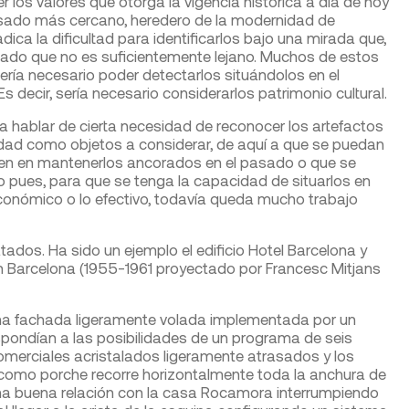
os valores que otorga la vigencia histórica a día de hoy
asado más cercano, heredero de la modernidad de
radica la dificultad para identificarlos bajo una mirada que,
sado que no es suficientemente lejano. Muchos de estos
sería necesario poder detectarlos situándolos en el
s decir, sería necesario considerarlos patrimonio cultural.
 hablar de cierta necesidad de reconocer los artefactos
dad como objetos a considerar, de aquí a que se puedan
en en mantenerlos ancorados en el pasado o que se
to pues, para que se tenga la capacidad de situarlos en
conómico o lo efectivo, todavía queda mucho trabajo
atados. Ha sido un ejemplo el edificio Hotel Barcelona y
n Barcelona (1955-1961 proyectado por Francesc Mitjans
 una fachada ligeramente volada implementada por un
espondían a las posibilidades de un programa de seis
omerciales acristalados ligeramente atrasados y los
 como porche recorre horizontalmente toda la anchura de
una buena relación con la casa Rocamora interrumpiendo