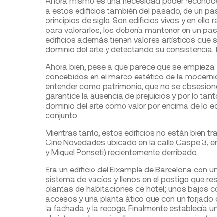
Ahora mismo es una necesidad poder reconocer l
a estos edificios también del pasado, de un p
principios de siglo. Son edificios vivos y en ello 
para valorarlos, los debería mantener en un pa
edificios además tienen valores artísticos que 
dominio del arte y detectando su consistencia. E
Ahora bien, pese a que parece que se empieza a
concebidos en el marco estético de la moderni
entender como patrimonio, que no se obsesion
garantice la ausencia de prejuicios y por lo tan
dominio del arte como valor por encima de lo e
conjunto.
Mientras tanto, estos edificios no están bien tr
Cine Novedades ubicado en la calle Caspe 3, e
y Miquel Ponseti) recientemente derribado.
Era un edificio del Eixample de Barcelona con
sistema de vacíos y llenos en el postigo que r
plantas de habitaciones de hotel; unos bajos c
accesos y una planta ático que con un forjado
la fachada y la recoge. Finalmente establecía 