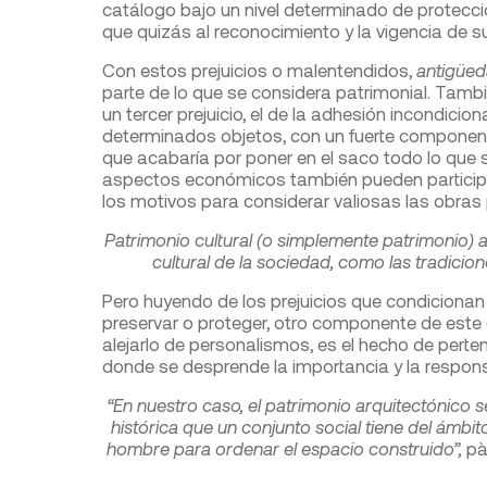
catálogo bajo un nivel determinado de protecci
que quizás al reconocimiento y la vigencia de s
Con estos prejuicios o malentendidos,
antigüeda
parte de lo que se considera patrimonial. Tamb
un tercer prejuicio, el de la adhesión incondic
determinados objetos, con un fuerte componente d
que acabaría por poner en el saco todo lo que s
aspectos económicos también pueden particip
los motivos para considerar valiosas las obras
Patrimonio cultural (o simplemente patrimonio) a
cultural de la sociedad, como las tradiciones
Pero huyendo de los prejuicios que condicionan 
preservar o proteger, otro componente de este
alejarlo de personalismos, es el hecho de perten
donde se desprende la importancia y la respon
“En nuestro caso, el patrimonio arquitectónico s
histórica que un conjunto social tiene del ámbit
hombre para ordenar el espacio construido”,
pàg