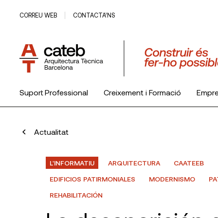
CORREU WEB
CONTACTA’NS
Suport Professional
Creixement i Formació
Empr
El Col·legi
Actualitat
L'INFORMATIU
ARQUITECTURA
CAATEEB
EDIFICIOS PATIRMONIALES
MODERNISMO
PA
REHABILITACIÓN