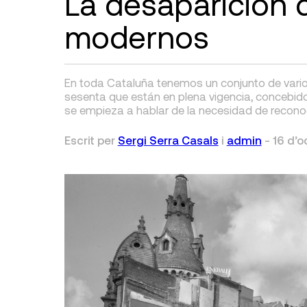
La desaparición d
modernos
En toda Cataluña tenemos un conjunto de varios
sesenta que están en plena vigencia, concebid
se empieza a hablar de la necesidad de reconoc
Escrit per
Sergi Serra Casals
i
admin
-
16 d’o