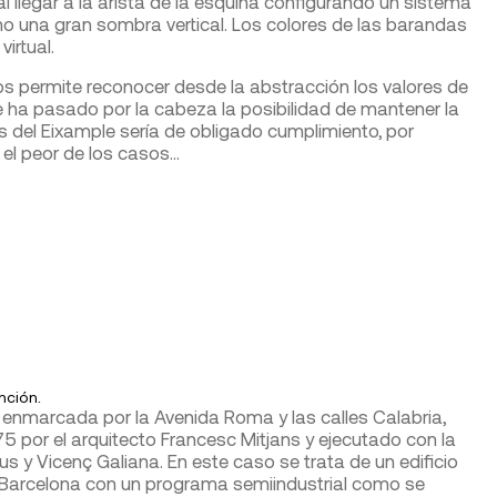
al llegar a la arista de la esquina configurando un sistema
mo una gran sombra vertical. Los colores de las barandas
irtual.
 nos permite reconocer desde la abstracción los valores de
le ha pasado por la cabeza la posibilidad de mantener la
s del Eixample sería de obligado cumplimiento, por
n el peor de los casos…
nción.
a enmarcada por la Avenida Roma y las calles Calabria,
5 por el arquitecto Francesc Mitjans y ejecutado con la
 y Vicenç Galiana. En este caso se trata de un edificio
Barcelona con un programa semiindustrial como se