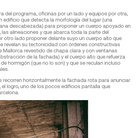
ra del programa, oficinas por un lado y equipos por otra,
n edificio que detecta la morfología del lugar (una
nzana descabezada) para proponer un cuerpo apoyado en
, las alineaciones y que abarca toda la parte del
r otro lado proponer delante suyo un cuerpo alto que
e revelan su tectonicidad con órdenes constructivas
le Mallorca revestido de chapa clara y con ventanas
abstracción de la fachada) y el cuerpo alto que refuerza
 de hormigón (que no lo son) y que se reculan incluso
les.
as recorren horizontalmente la fachada rota para anunciar
na, el logro, uno de los pocos edificios pantalla que
rcelona.