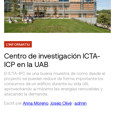
L'INFORMATIU
Centro de investigación ICTA-
ICP en la UAB
El ICTA-IPC es una buena muestra de como desde el
proyecto se pueden reducir de forma importante los
consumos de un edificio durante su vida útil,
aprovechando al máximo las energías renovables y
atacando la demanda.
Escrit
per
Anna Moreno
,
Josep Olivé
i
admin