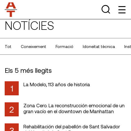
NOTÍCIES
Tot
Coneixement
Formació
Idoneïtat tècnica
Ins
Els 5 més llegits
La Modelo, 113 años de historia
1
Zona Cero. La reconstrucción emocional de un
2
gran vacío en el downtown de Manhattan
Rehabilitación del pabellón de Sant Salvador
3