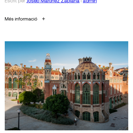
Escrit
per
Josep Martínez Zaplana
i
admin
Més informació