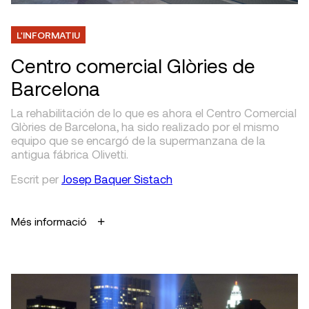
L'INFORMATIU
Centro comercial Glòries de
Barcelona
La rehabilitación de lo que es ahora el Centro Comercial
Glòries de Barcelona, ha sido realizado por el mismo
equipo que se encargó de la supermanzana de la
antigua fábrica Olivetti.
Escrit
per
Josep Baquer Sistach
Més informació