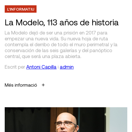
L'INFORMATIU
La Modelo, 113 años de historia
La Modelo dejó de ser una prisión en 2017 para
empezar una nueva vida. Su nueva hoja de ruta
contempla el derribo de todo el muro perimetral y la
conservación de las seis galerías y del panóptico
central, que será una plaza abierta.
Escrit
per
Antoni Capilla
i
admin
Més informació