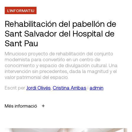
L'INFORMATIU
Rehabilitación del pabellón de
Sant Salvador del Hospital de
Sant Pau
Minucioso proyecto de rehabilitación del conjunto
modernista para convertirlo en un centro de
conocimiento y espacio de divulgación cultural. Una
intervención sin precedentes, dada la magnitud y el
valor patrimonial del espacio.
Escrit
per
Jordi Olivés
,
Cristina Arribas
i
admin
Més informació