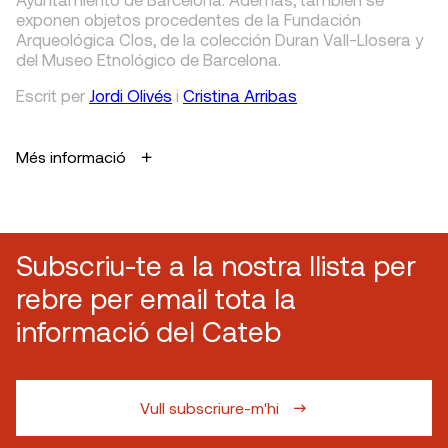
exponen objetos procedentes de la Fundación
Arqueológica Clos, de la colección Duran Vall-Llosera y
del Museo Etnológico de Barcelona.
Escrit
per
Jordi Olivés
i
Cristina Arribas
Més informació
Subscriu-te a la nostra llista per
rebre per email tota la
informació del Cateb
Vull subscriure-m'hi