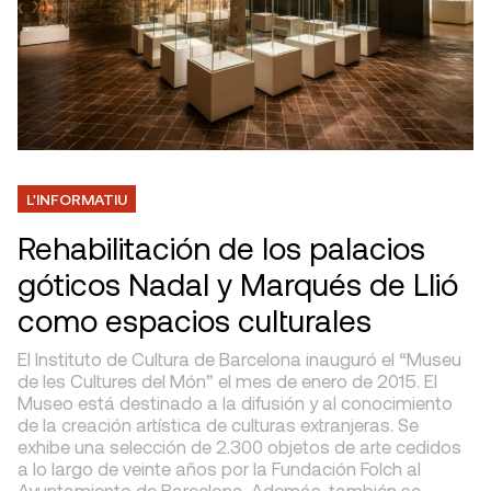
L'INFORMATIU
Rehabilitación de los palacios
góticos Nadal y Marqués de Llió
como espacios culturales
El Instituto de Cultura de Barcelona inauguró el “Museu
de les Cultures del Món” el mes de enero de 2015. El
Museo está destinado a la difusión y al conocimiento
de la creación artística de culturas extranjeras. Se
exhibe una selección de 2.300 objetos de arte cedidos
a lo largo de veinte años por la Fundación Folch al
Ayuntamiento de Barcelona. Además, también se