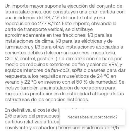
Un importe mayor supone la ejecución del conjunto de
las instalaciones, que constituyen una gran partida con
una incidencia del 38,7 % del coste total y una
repercusión de 277 €/m
2
. Este importe, obviando la
parte de transporte vertical, se distribuye
aproximadamente en tres fracciones: 1/3 para las
instalaciones de clima, 1/3 para las eléctricas y de
iluminación, y 1/3 para otras instalaciones asociadas a
corrientes débiles (telecomunicaciones, megafonía,
CCTV, control, gestión…). La climatización se hace por
medio de máquinas exteriores de frío y calor de VRV, y
equipos interiores de
fan-coils
,
splits
o casetes para dar
respuesta a los requisitos museísticos de 24 °C en
verano y 22 °C en invierno con el 50 % de humedad. Se
incluye también una instalación de rociadores para
mejorar las prestaciones de estabilidad al fuego de las
estructuras de los espacios históricos.
En definitiva, el coste de las instalaciones supone casi
2/5 partes del presupuesto, y en cambio, las otras tres
Necessites suport tècnic?
partidas relativas a trabajos de obra (estructura,
envolvente y acabados) tienen una incidencia de 3/5