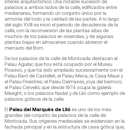
interés arquitectónico. Una notable sucesión de
palacios a ambos lados de la calle, edificados entre
medianeras, formando un conjunto único por la
armonía del todo y la calidad de las partes. A lo largo
del siglo XVIII se inició el periodo de decadencia de la
calle, con la reconversión de las plantas altas de
muchos de los palacios en viviendas, y de algunas
plantas bajas en almacenes cuando abrieron el
mercado del Born.
De los palacios de la calle de Montcada destacan el
Palau Aguilar, que hoy está ocupado por el Museu
Picasso, y que ha sido ampliado sucesivamente con el
Palau Baró de Castellet, el Palau Meca, la Casa Mauri y
el Palau Finestres; el Palau Dalmases, joya del barroco;
el Palau Cervelló, que desde 1974 ocupa la galería
Maeght; o los palacios Nadal y de Llió como ejemplo de
palacios góticos de la calle.
El
Palau del Marquès de Llió
es uno de los más
grandes del conjunto de palacios de la calle de
Montcada. Sus orígenes medievales se evidencian en la
fachada principal y en la estructura de casa gótica que,