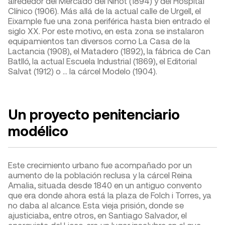
alrededor del Mercado del Ninot (1894) y del Hospital
Clínico (1906). Más allá de la actual calle de Urgell, el
Eixample fue una zona periférica hasta bien entrado el
siglo XX. Por este motivo, en esta zona se instalaron
equipamientos tan diversos como La Casa de la
Lactancia (1908), el Matadero (1892), la fábrica de Can
Batlló, la actual Escuela Industrial (1869), el Editorial
Salvat (1912) o … la cárcel Modelo (1904).
Un proyecto penitenciario
modélico
Este crecimiento urbano fue acompañado por un
aumento de la población reclusa y la cárcel Reina
Amalia, situada desde 1840 en un antiguo convento
que era donde ahora está la plaza de Folch i Torres, ya
no daba al alcance. Esta vieja prisión, donde se
ajusticiaba, entre otros, en Santiago Salvador, el
anarquista del Liceo, era un lugar insalubre en el que