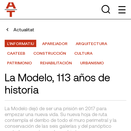
Actualitat
L'INFORMATIU
APAREJADOR
ARQUITECTURA
CAATEEB
CONSTRUCCIÓN
CULTURA
PATRIMONIO
REHABILITACIÓN
URBANISMO
La Modelo, 113 años de
historia
La Modelo dejó de ser una prisión en 2017 para
empezar una nueva vida. Su nueva hoja de ruta
contempla el derribo de todo el muro perimetral y la
conservación de las seis galerías y del panóptico