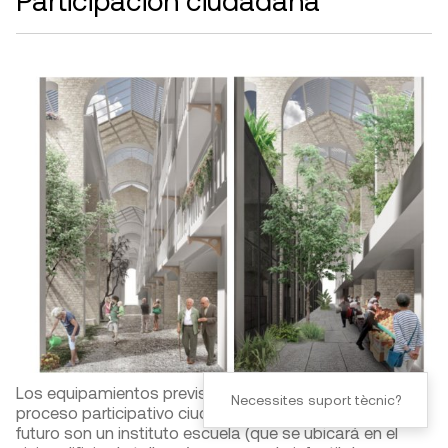
Los equipamientos previstos, y consensuados con un
Necessites suport tècnic?
proceso participativo ciudadano, para la Modelo del
futuro son un instituto escuela (que se ubicará en el