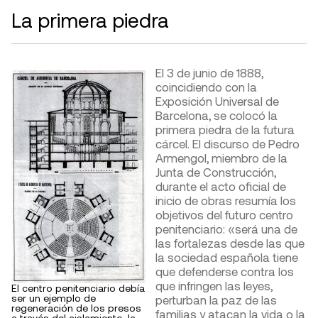
La primera piedra
El 3 de junio de 1888,
coincidiendo con la
Exposición Universal de
Barcelona, ​​se colocó la
primera piedra de la futura
cárcel. El discurso de Pedro
Armengol, miembro de la
Junta de Construcción,
durante el acto oficial de
inicio de obras resumía los
objetivos del futuro centro
penitenciario: «será una de
las fortalezas desde las que
la sociedad española tiene
que defenderse contra los
que infringen las leyes,
El centro penitenciario debía
ser un ejemplo de
perturban la paz de las
regeneración de los presos
familias y atacan la vida o la
a través del aislamiento, la