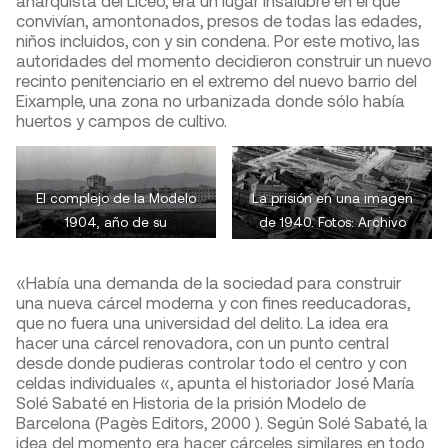
convivían, amontonados, presos de todas las edades,
niños incluidos, con y sin condena. Por este motivo, las
autoridades del momento decidieron construir un nuevo
recinto penitenciario en el extremo del nuevo barrio del
Eixample, una zona no urbanizada donde sólo había
huertos y campos de cultivo.
La prisión en una imagen
El complejo de la Modelo
de 1940. Fotos: Archivo
1904, año de su
AGA
inauguración.
«Había una demanda de la sociedad para construir
una nueva cárcel moderna y con fines reeducadoras,
que no fuera una universidad del delito. La idea era
hacer una cárcel renovadora, con un punto central
desde donde pudieras controlar todo el centro y con
celdas individuales «, apunta el historiador José María
Solé Sabaté en Historia de la prisión Modelo de
Barcelona (Pagès Editors, 2000 ). Según Solé Sabaté, la
idea del momento era hacer cárceles similares en todo