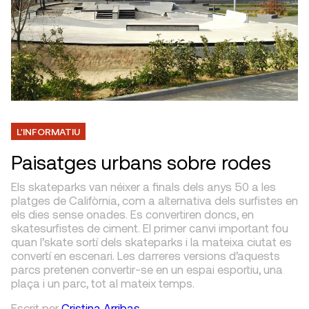
L'INFORMATIU
Paisatges urbans sobre rodes
Els skateparks van néixer a finals dels anys 50 a les
platges de Califòrnia, com a alternativa dels surfistes en
els dies sense onades. Es convertiren doncs, en
skatesurfistes de ciment. El primer canvi important fou
quan l’skate sortí dels skateparks i la mateixa ciutat es
convertí en escenari. Les darreres versions d’aquests
parcs pretenen convertir-se en un espai esportiu, una
plaça i un parc, tot al mateix temps.
Escrit
per
Cristina Arribas