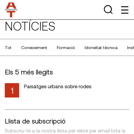
NOTÍCIES
Tot
Coneixement
Formació
Idoneïtat tècnica
Ins
Els 5 més llegits
Paisatges urbans sobre rodes
1
Llista de subscripció
Subscriu-te a la nostra llista per rebre per email tota la