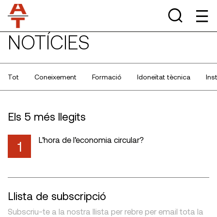
NOTÍCIES
Tot
Coneixement
Formació
Idoneïtat tècnica
Ins
Els 5 més llegits
L’hora de l’economia circular?
1
Llista de subscripció
Subscriu-te a la nostra llista per rebre per email tota la