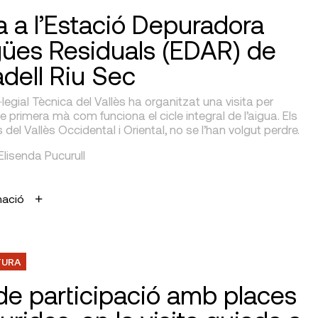
ta a l’Estació Depuradora
gües Residuals (EDAR) de
dell Riu Sec
l·legial Tècnica del Vallès ha organitzat una visita per
e primera mà com funciona el cicle integral de l’aigua. Els
el Vallès Occidental i Oriental, no se l’han volgut perdre.
 Elisenda Pucurull
mació
TURA
 de participació amb places