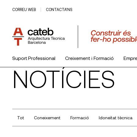
CORREU WEB
CONTACTA’NS
Suport Professional
Creixement i Formació
Empr
NOTÍCIES
El Col·legi
Tot
Coneixement
Formació
Idoneïtat tècnica