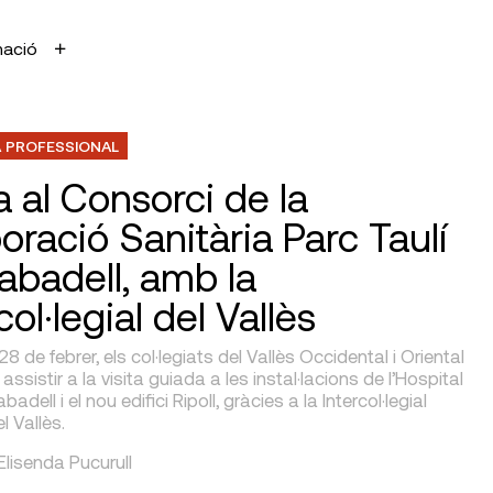
mació
 PROFESSIONAL
a al Consorci de la
oració Sanitària Parc Taulí
abadell, amb la
col·legial del Vallès
28 de febrer, els col·legiats del Vallès Occidental i Oriental
ssistir a la visita guiada a les instal·lacions de l’Hospital
badell i el nou edifici Ripoll, gràcies a la Intercol·legial
l Vallès.
 Elisenda Pucurull