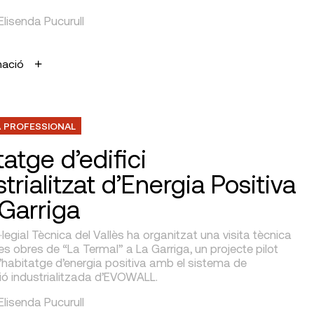
 Elisenda Pucurull
mació
 PROFESSIONAL
atge d’edifici
trialitzat d’Energia Positiva
 Garriga
l·legial Tècnica del Vallès ha organitzat una visita tècnica
es obres de “La Termal” a La Garriga, un projecte pilot
’habitatge d’energia positiva amb el sistema de
ió industrialitzada d’EVOWALL.
 Elisenda Pucurull