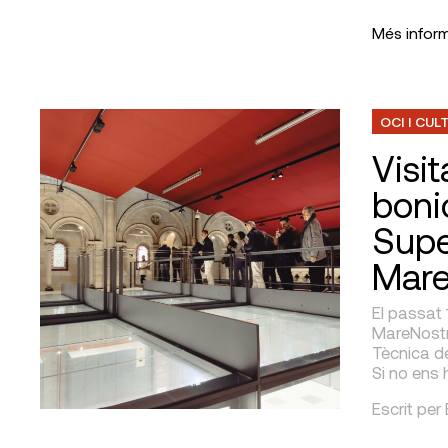
Més infor
OCI I CUL
Visi
boni
Sup
Mar
El passat
MareNostru
Tècnica de
Si no ens 
Escrit per