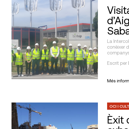
Visi
d’Ai
Saba
La Interco
conèixer d
companys d
Escrit per
Més infor
OCI I CUL
Èxit