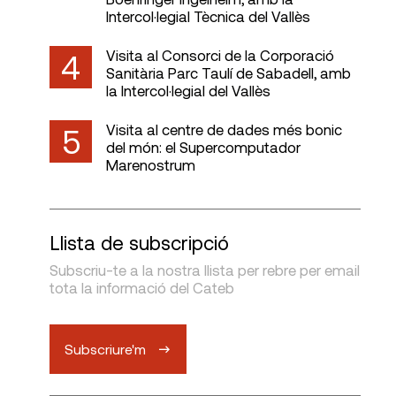
Intercol·legial Tècnica del Vallès
Visita al Consorci de la Corporació
4
Sanitària Parc Taulí de Sabadell, amb
la Intercol·legial del Vallès
Visita al centre de dades més bonic
5
del món: el Supercomputador
Marenostrum
Llista de subscripció
Subscriu-te a la nostra llista per rebre per email
tota la informació del Cateb
Subscriure'm