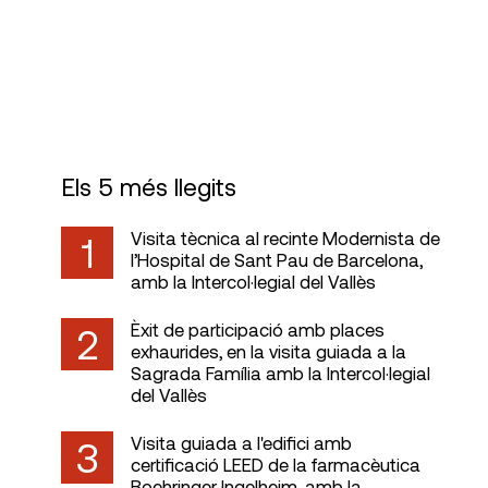
Visats
Els 5 més llegits
Visita tècnica al recinte Modernista de
1
l’Hospital de Sant Pau de Barcelona,
amb la Intercol·legial del Vallès
Èxit de participació amb places
2
exhaurides, en la visita guiada a la
Sagrada Família amb la Intercol·legial
del Vallès
Visita guiada a l'edifici amb
3
certificació LEED de la farmacèutica
Boehringer Ingelheim, amb la