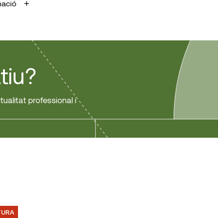
mació
tiu?
tualitat professional i
TURA