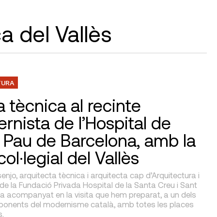
ca del Vallès
TURA
a tècnica al recinte
rnista de l’Hospital de
 Pau de Barcelona, amb la
col·legial del Vallès
njo, arquitecta tècnica i arquitecta cap d’Arquitectura i
de la Fundació Privada Hospital de la Santa Creu i Sant
ha acompanyat en la visita que hem preparat, a un dels
ponents del modernisme català, amb totes les places
s.