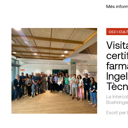
Més infor
OCI I CUL
Visit
cert
farm
Ingel
Tècn
La Intercol
Boehringer
Escrit per