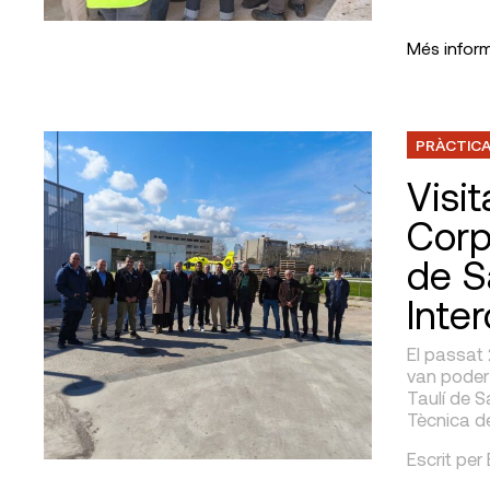
Més infor
PRÀCTICA
Visit
Corp
de S
Inter
El passat 
van poder a
Taulí de Sa
Tècnica de
Escrit per