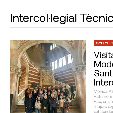
Intercol·legial Tècni
OCI I CUL
Visit
Mode
Sant
Inter
Mónica Ase
Patrimoni 
Pau, ens 
majors ex
exhauride