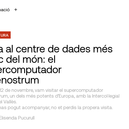
mació
TURA
ta al centre de dades més
c del món: el
ercomputador
enostrum
 12 de novembre, vam visitar el supercomputador
m, un dels més potents d’Europa, amb la Intercol·legial
l Vallès.
has pogut acompanyar, no et perdis la propera visita.
 Elisenda Pucurull