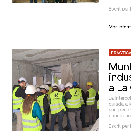
Escrit per
Més infor
PRÀCTICA
Munt
indus
a La
La Interco
guiada a l
europeu d
construcc
Escrit per