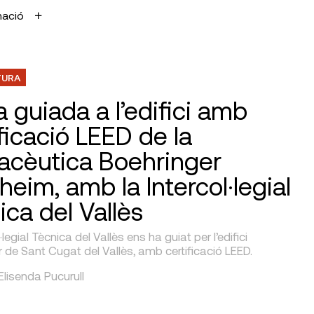
mació
TURA
a guiada a l’edifici amb
ificació LEED de la
acèutica Boehringer
heim, amb la Intercol·legial
ica del Vallès
·legial Tècnica del Vallès ens ha guiat per l’edifici
 de Sant Cugat del Vallès, amb certificació LEED.
 Elisenda Pucurull