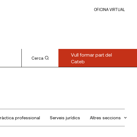
OFICINA VIRTUAL
Vull formar part del
Cerca
Cateb
ràctica professional
Serveis jurídics
Altres seccions
Sin categorizar