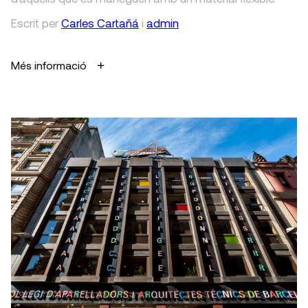
Escrit
per
Carles Cartañá
i
admin
Més informació