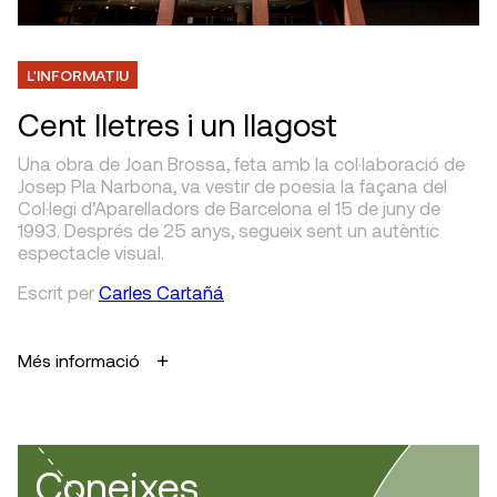
L'INFORMATIU
Cent lletres i un llagost
Una obra de Joan Brossa, feta amb la col·laboració de
Josep Pla Narbona, va vestir de poesia la façana del
Col·legi d’Aparelladors de Barcelona el 15 de juny de
1993. Després de 25 anys, segueix sent un autèntic
espectacle visual.
Escrit
per
Carles Cartañá
Més informació
Coneixes