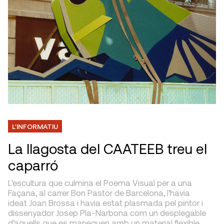
L'INFORMATIU
La llagosta del CAATEEB treu el
caparró
L’escultura que culmina el Poema Visual per a una
Façana, al carrer Bon Pastor de Barcelona, l’havia
ideat Joan Brossa i havia estat plasmada pel pintor i
dissenyador Josep Pla-Narbona com un desplegable
d’aquells que es maneguen amb un material flexible.