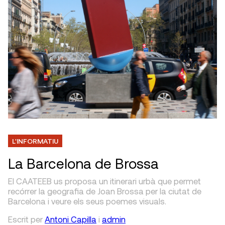
L'INFORMATIU
La Barcelona de Brossa
El CAATEEB us proposa un itinerari urbà que permet
recórrer la geografia de Joan Brossa per la ciutat de
Barcelona i veure els seus poemes visuals.
Escrit
per
Antoni Capilla
i
admin