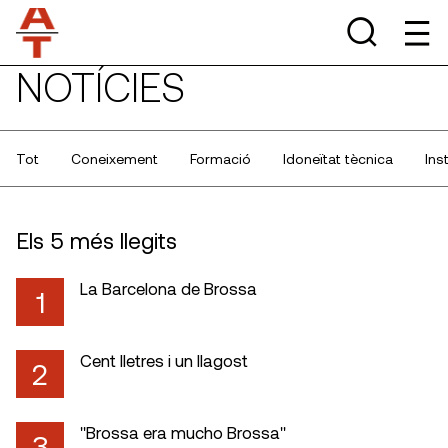
NOTÍCIES
Tot
Coneixement
Formació
Idoneïtat tècnica
Ins
Els 5 més llegits
La Barcelona de Brossa
1
Cent lletres i un llagost
2
"Brossa era mucho Brossa"
3