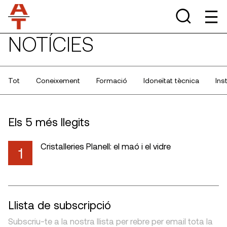
NOTÍCIES
Tot
Coneixement
Formació
Idoneïtat tècnica
Ins
Els 5 més llegits
Cristalleries Planell: el maó i el vidre
1
Llista de subscripció
Subscriu-te a la nostra llista per rebre per email tota la