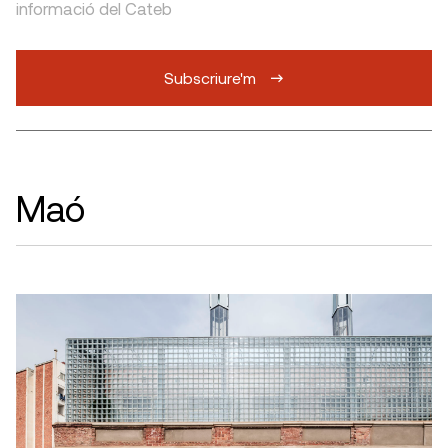
informació del Cateb
Subscriure'm
Maó