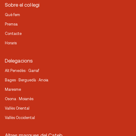
Sobre el col·legi
Què fem
Premsa
Contacte
Horaris
Delegacions
Alt Penedès · Garraf
Bages · Berguedà · Anoia
Maresme
Osona · Moianès
Vallès Oriental
Vallès Occidental
Altres marques del Cateb