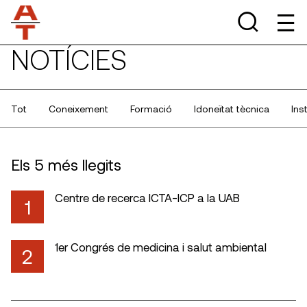
NOTÍCIES
Tot
Coneixement
Formació
Idoneïtat tècnica
Ins
Els 5 més llegits
Centre de recerca ICTA-ICP a la UAB
1
1er Congrés de medicina i salut ambiental
2