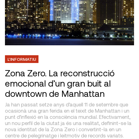
L'INFORMATIU
Zona Zero. La reconstrucció
emocional d’un gran buit al
downtown de Manhattan
Ja han passat setze anys d’aquell 11 de setembre que
ocasionà una gran ferida en el teixit de Manhattan i un
punt d’inflexió en la consciència mundial. Efectivament,
un nou perfil de la ciutat ja és una realitat, definint-se la
nova identitat de la Zona Zero i convertint-la en un
centre de pelegrinatge i leitmotiv de records variats.