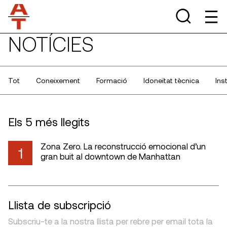
NOTÍCIES
Tot
Coneixement
Formació
Idoneïtat tècnica
Ins
Els 5 més llegits
Zona Zero. La reconstrucció emocional d’un
1
gran buit al downtown de Manhattan
Llista de subscripció
Subscriu-te a la nostra llista per rebre per email tota la