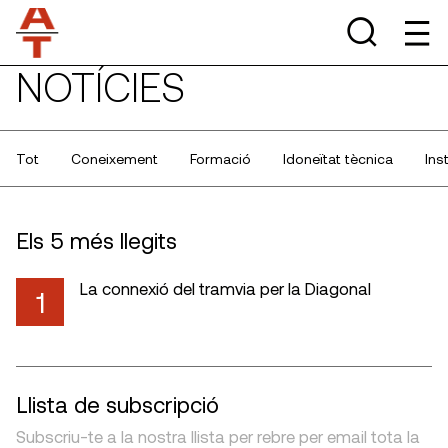
NOTÍCIES
Tot
Coneixement
Formació
Idoneïtat tècnica
Ins
Els 5 més llegits
La connexió del tramvia per la Diagonal
1
Llista de subscripció
Subscriu-te a la nostra llista per rebre per email tota la