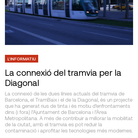
L'INFORMATIU
La connexió del tramvia per la
Diagonal
La connexió de les dues línies actuals del tramvia de
Barcelona, el TramBaix i el de la Diagonal, és un projecte
que ha generat rius de tinta i és motiu d’enfrontaments
dins (i fora) l’Ajuntament de Barcelona i l’Àrea
Metropolitana. A més de contribuir a millorar la mobilitat
de la ciutat, amb el tramvia es pot reduir la
contaminació i aprofitar les tecnologies més modernes.