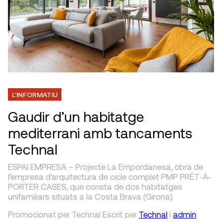
L'INFORMATIU
Gaudir d’un habitatge
mediterrani amb tancaments
Technal
ESPAI EMPRESA – Projecte La Empordanesa, obra de
l’empresa d’arquitectura de cicle complet PMP PRÊT‐À‐
PORTER CASES, que consta de dos habitatges
unifamiliars situats a la Costa Brava (Girona).
Promocionat per Technal
Escrit
per
Technal
i
admin