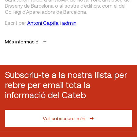
Disseny de Barcelona o al sostre d’edificis, com el del
Col·legi d’Aparelladors de Barcelona.
Escrit
per
Antoni Capilla
i
admin
Més informació
Subscriu-te a la nostra llista per
rebre per email tota la
informació del Cateb
Vull subscriure-m'hi