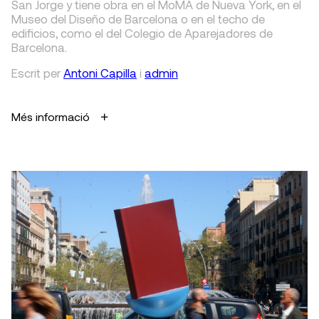
San Jorge y tiene obra en el MoMA de Nueva York, en el
Museo del Diseño de Barcelona o en el techo de
edificios, como el del Colegio de Aparejadores de
Barcelona.
Escrit
per
Antoni Capilla
i
admin
Més informació