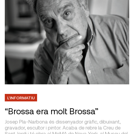
L'INFORMATIU
“Brossa era molt Brossa”
Josep Pla-Narbona és dissenyador gràfic, dibuixant,
gravador, escultor i pintor. Acaba de rebre la Creu de
Sant Jordi i té obra al MoMA de Nova York, al Museu del