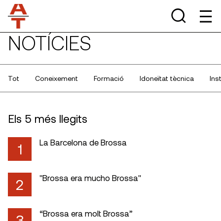
NOTÍCIES
Tot
Coneixement
Formació
Idoneïtat tècnica
Ins
Els 5 més llegits
La Barcelona de Brossa
1
"Brossa era mucho Brossa"
2
“Brossa era molt Brossa”
3