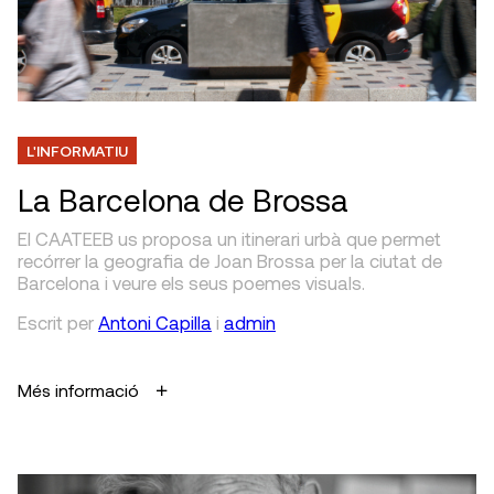
L'INFORMATIU
La Barcelona de Brossa
El CAATEEB us proposa un itinerari urbà que permet
recórrer la geografia de Joan Brossa per la ciutat de
Barcelona i veure els seus poemes visuals.
Escrit
per
Antoni Capilla
i
admin
Més informació