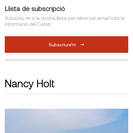
Llista de subscripció
Subscriu-te a la nostra llista per rebre per email tota la
informació del Cateb
Subscriure'm
Nancy Holt