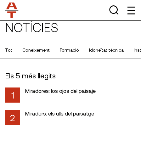
NOTÍCIES
Tot
Coneixement
Formació
Idoneïtat tècnica
Ins
Els 5 més llegits
Miradores: los ojos del paisaje
1
Miradors: els ulls del paisatge
2