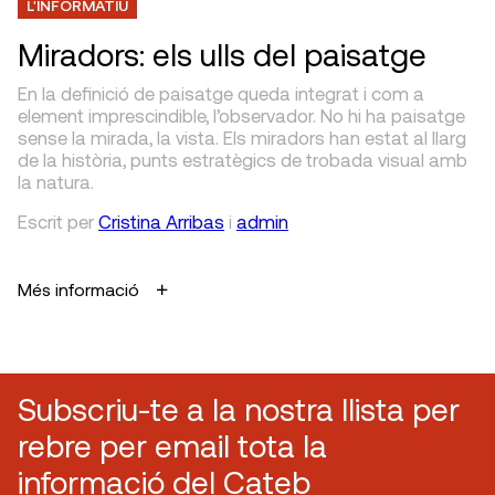
L'INFORMATIU
Miradors: els ulls del paisatge
En la definició de paisatge queda integrat i com a
element imprescindible, l’observador. No hi ha paisatge
sense la mirada, la vista. Els miradors han estat al llarg
de la història, punts estratègics de trobada visual amb
la natura.
Escrit
per
Cristina Arribas
i
admin
Més informació
Subscriu-te a la nostra llista per
rebre per email tota la
informació del Cateb