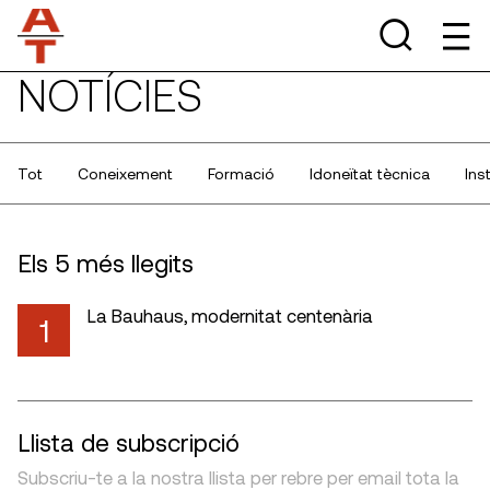
NOTÍCIES
Tot
Coneixement
Formació
Idoneïtat tècnica
Ins
Els 5 més llegits
La Bauhaus, modernitat centenària
1
Llista de subscripció
Subscriu-te a la nostra llista per rebre per email tota la