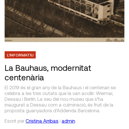
L'INFORMATIU
La Bauhaus, modernitat
centenària
El 2019 és el gran any de la Bauhaus i el centenari se
celebra a les tres ciutats que la van acollir: Weimar,
Dessau i Berlín. La seu del nou museu que s’ha
inaugurat a Dessau com a culminació, és fruit de la
proposta guanyadora d’Addenda Barcelona.
Escrit
per
Cristina Arribas
i
admin