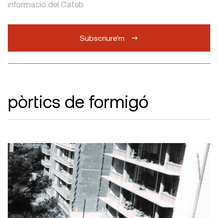
informació del Cateb
Subscriure'm
pòrtics de formigó