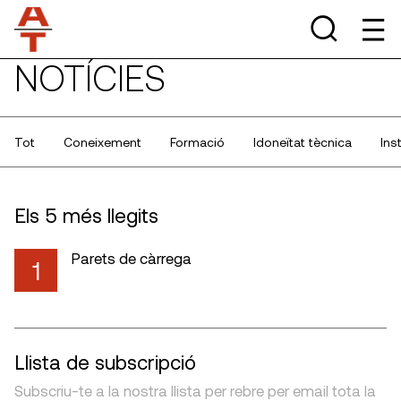
NOTÍCIES
Tot
Coneixement
Formació
Idoneïtat tècnica
Ins
Els 5 més llegits
Parets de càrrega
1
Llista de subscripció
Subscriu-te a la nostra llista per rebre per email tota la