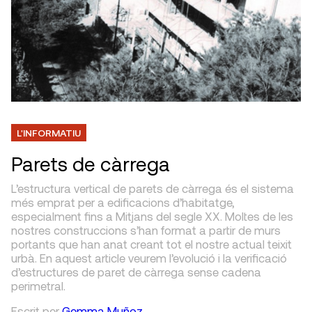
L'INFORMATIU
Parets de càrrega
L’estructura vertical de parets de càrrega és el sistema
més emprat per a edificacions d’habitatge,
especialment fins a Mitjans del segle XX. Moltes de les
nostres construccions s’han format a partir de murs
portants que han anat creant tot el nostre actual teixit
urbà. En aquest article veurem l’evolució i la verificació
d’estructures de paret de càrrega sense cadena
perimetral.
Escrit
per
Gemma Muñoz