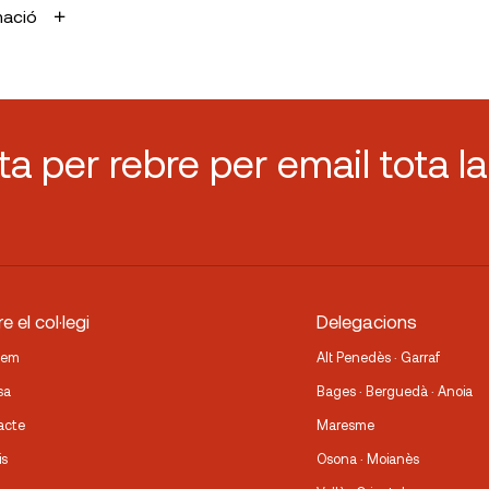
mació
sta per rebre per email tota la
e el col·legi
Delegacions
fem
Alt Penedès · Garraf
sa
Bages · Berguedà · Anoia
acte
Maresme
is
Osona · Moianès