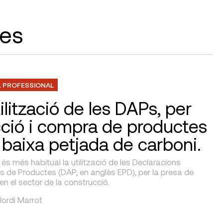
les
 PROFESSIONAL
ilització de les DAPs, per
ecció i compra de productes
baixa petjada de carboni.
s més habitual la utilització de les Declaracions
s de Productes (DAP, en anglès EPD), per la presa de
en el sector de la construcció.
 Jordi Marrot