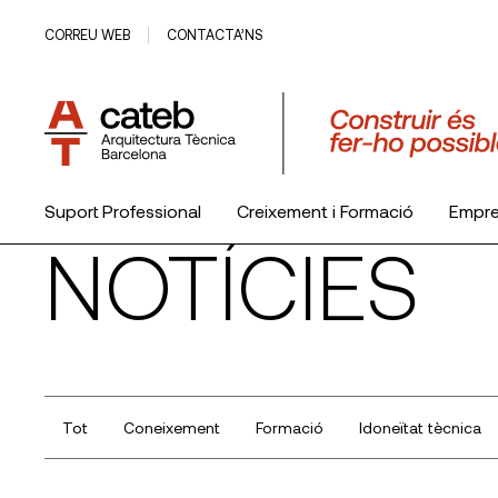
CORREU WEB
CONTACTA’NS
Suport Professional
Creixement i Formació
Empr
NOTÍCIES
El Col·legi
Tot
Coneixement
Formació
Idoneïtat tècnica