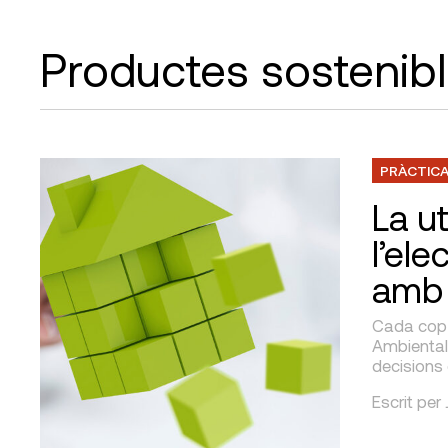
Productes sostenib
PRÀCTICA
La ut
l’el
amb 
Cada cop é
Ambiental
decisions 
Escrit per