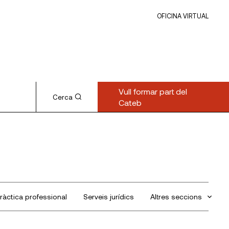
OFICINA VIRTUAL
Vull formar part del
Cerca
Cateb
ràctica professional
Serveis jurídics
Altres seccions
Sin categorizar