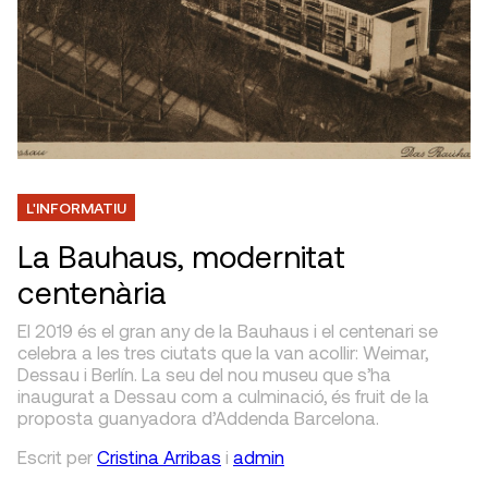
L'INFORMATIU
La Bauhaus, modernitat
centenària
El 2019 és el gran any de la Bauhaus i el centenari se
celebra a les tres ciutats que la van acollir: Weimar,
Dessau i Berlín. La seu del nou museu que s’ha
inaugurat a Dessau com a culminació, és fruit de la
proposta guanyadora d’Addenda Barcelona.
Escrit
per
Cristina Arribas
i
admin