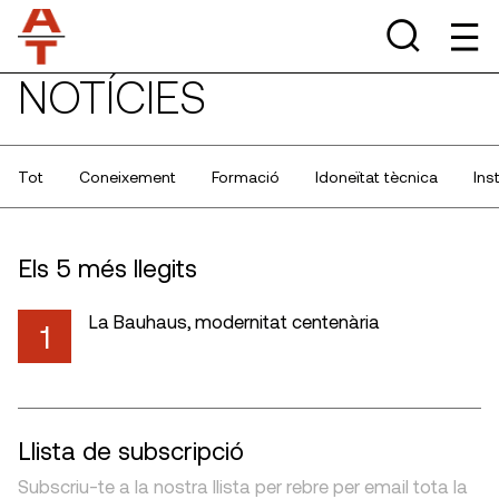
NOTÍCIES
Tot
Coneixement
Formació
Idoneïtat tècnica
Ins
Els 5 més llegits
La Bauhaus, modernitat centenària
1
Llista de subscripció
Subscriu-te a la nostra llista per rebre per email tota la