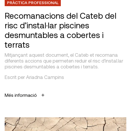
PRÀCTICA PROFESSIONAL
Recomanacions del Cateb del
risc d’instal·lar piscines
desmuntables a cobertes i
terrats
Mitjançant aquest document, el Cateb et recomana
diferents accions que permeten reduir el risc d’instal.lar
piscines desmuntables a cobertes i terrats.
Escrit per Ariadna Campins
Més informació