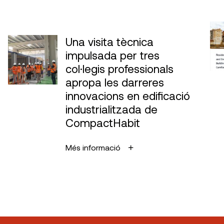
decennal de danys o el segur triennal,
s’haurà d’establir amb l’Organisme de
Control Tècnic quina serà la millor manera
d’avaluar l’estanquitat amb el consum mínim
Una visita tècnica
d’aigua.
impulsada per tres
col·legis professionals
apropa les darreres
innovacions en edificació
industrialitzada de
CompactHabit
Més informació