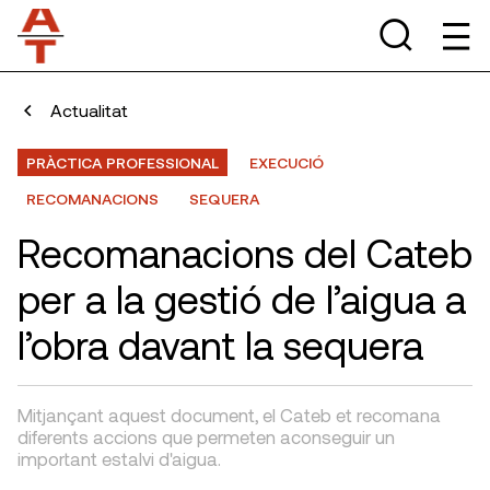
Actualitat
PRÀCTICA PROFESSIONAL
EXECUCIÓ
RECOMANACIONS
SEQUERA
Recomanacions del Cateb
per a la gestió de l’aigua a
l’obra davant la sequera
Mitjançant aquest document, el Cateb et recomana
diferents accions que permeten aconseguir un
important estalvi d'aigua.