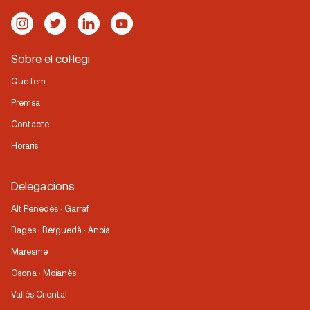
Sobre el col·legi
Què fem
Premsa
Contacte
Horaris
Delegacions
Alt Penedès · Garraf
Bages · Berguedà · Anoia
Maresme
Osona · Moianès
Vallès Oriental