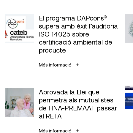
Es aplicable amb les membranes següents:
Membranes de polietilè
El programa DAPcons®
Membranes de polipropilè
supera amb èxit l’auditoria
Membranes de Clorur de Polivinil.
ISO 14025 sobre
certificació ambiental de
Membranes bituminoses
producte
Altres materials sempre que siguin
elèctricament aïllants.
Més informació
En cobertes metàl·liques tipus *DECK quan
damunt de l’aïllament es realitzi sempre la
instal·lació d’una membrana que asseguri la
Aprovada la Llei que
seva correcta impermeabilització.
permetrà als mutualistes
Requereix accés al subministrament
de HNA-PREMAAT passar
d’energia elèctrica pròxima a la coberta
al RETA
assajada.
En el cas que el promotor contracti el segur
Més informació