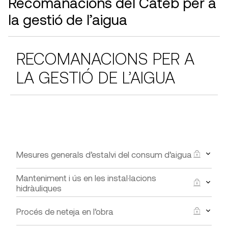
Recomanacions del Cateb per a
la gestió de l’aigua
RECOMANACIONS PER A
LA GESTIÓ DE L’AIGUA
Mesures generals d’estalvi del consum d’aigua
Manteniment i ús en les instal·lacions
Incorporar difusors i/o airejadors en els punts de
hidràuliques
consum d’aigua per a reduir el seu consum al
mínim necessari.
Totes aquelles instal·lacions que utilitzen l’aigua
Procés de neteja en l’obra
haurien de ser revisades periòdicament per part
Eliminar el consum innecessari d’aigües en