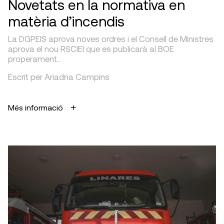
Novetats en la normativa en
matèria d’incendis
La DGPEIS aprova noves ordres i el Consell de Ministres
aprova el nou RSCIEI que es publicarà al BOE
properament..
Escrit per Ariadna Campins
Més informació