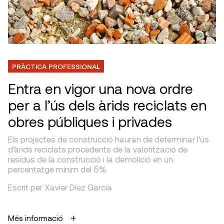
PRÀCTICA PROFESSIONAL
Entra en vigor una nova ordre
per a l’ús dels àrids reciclats en
obres públiques i privades
Els projectes de construcció hauran de determinar l’ús
d’àrids reciclats procedents de la valorització de
residus de la construcció i la demolició en un
percentatge mínim del 5%
Escrit per Xavier Díez García
Més informació