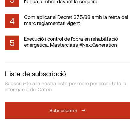
l'aigua a l'obra davant la sequera
Com aplicar el Decret 375/88 amb la resta del
4
marc reglamentari vigent
Execució i control de l’obra en rehabilitació
5
energètica. Masterclass #NextGeneration
Llista de subscripció
Subscriu-te a la nostra llista per rebre per email tota la
informació del Cateb
Subscriure'm