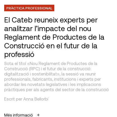
PRÀCTICA PROFESSIONAL
El Cateb reuneix experts per
analitzar l’impacte del nou
Reglament de Productes de la
Construcció en el futur de la
professió
Sota el títol «Nou Reglament de Productes de la
Construcció (RPC) i el futur de la construcció:
digitalització i sostenibilitat», la sessió va reunir
professionals, fabricants, institucions i experts per
abordar les novetats legislatives i les implicacions
pràctiques per als agents del sector de la construcció
Escrit per Anna Bellorbí
Més informació