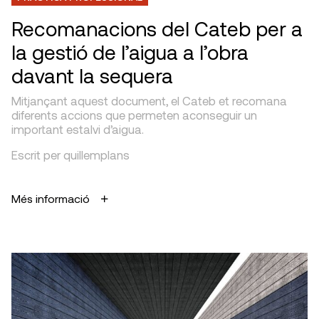
Recomanacions del Cateb per a
la gestió de l’aigua a l’obra
davant la sequera
Mitjançant aquest document, el Cateb et recomana
diferents accions que permeten aconseguir un
important estalvi d’aigua.
Escrit per quillemplans
Més informació