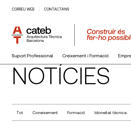
CORREU WEB
CONTACTA’NS
Suport Professional
Creixement i Formació
Empr
NOTÍCIES
El Col·legi
Tot
Coneixement
Formació
Idoneïtat tècnica