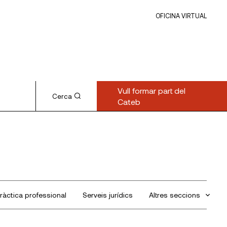
OFICINA VIRTUAL
Vull formar part del
Cerca
Cateb
ràctica professional
Serveis jurídics
Altres seccions
Sin categorizar