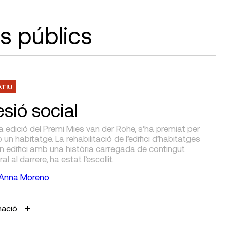
is públics
ATIU
sió social
a edició del Premi Mies van der Rohe, s’ha premiat per
 un habitatge. La rehabilitació de l’edifici d’habitatges
un edifici amb una història carregada de contingut
al al darrere, ha estat l’escollit.
Anna Moreno
mació