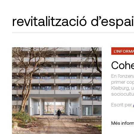
revitalització d’espa
L'INFORM
Cohe
En l’onzen
primer cop
Kleiburg, 
sociocultur
Escrit
per
Més infor