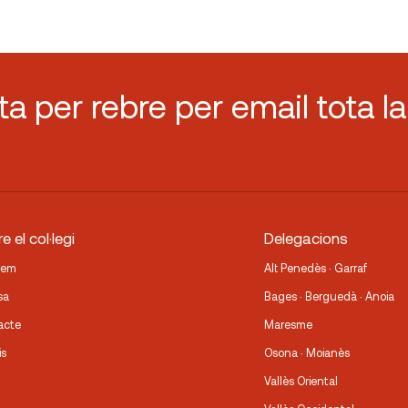
sta per rebre per email tota la
e el col·legi
Delegacions
fem
Alt Penedès · Garraf
sa
Bages · Berguedà · Anoia
acte
Maresme
is
Osona · Moianès
Vallès Oriental