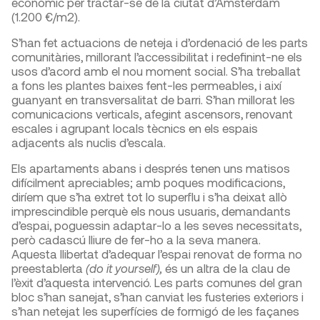
econòmic per tractar-se de la ciutat d’Amsterdam
(1.200 €/m
2
).
S’han fet actuacions de neteja i d’ordenació de les parts
comunitàries, millorant l’accessibilitat i redefinint-ne els
usos d’acord amb el nou moment social. S’ha treballat
a fons les plantes baixes fent-les permeables, i així
guanyant en transversalitat de barri. S’han millorat les
comunicacions verticals, afegint ascensors, renovant
escales i agrupant locals tècnics en els espais
adjacents als nuclis d’escala.
Els apartaments abans i després tenen uns matisos
difícilment apreciables; amb poques modificacions,
diríem que s’ha extret tot lo superflu i s’ha deixat allò
imprescindible perquè els nous usuaris, demandants
d’espai, poguessin adaptar-lo a les seves necessitats,
però cadascú lliure de fer-ho a la seva manera.
Aquesta llibertat d’adequar l’espai renovat de forma no
preestablerta
(do it yourself),
és un altra de la clau de
l’èxit d’aquesta intervenció. Les parts comunes del gran
bloc s’han sanejat, s’han canviat les fusteries exteriors i
s’han netejat les superfícies de formigó de les façanes