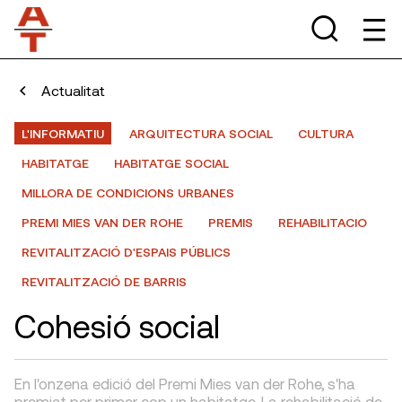
Actualitat
L'INFORMATIU
ARQUITECTURA SOCIAL
CULTURA
HABITATGE
HABITATGE SOCIAL
MILLORA DE CONDICIONS URBANES
PREMI MIES VAN DER ROHE
PREMIS
REHABILITACIO
REVITALITZACIÓ D'ESPAIS PÚBLICS
REVITALITZACIÓ DE BARRIS
Cohesió social
En l'onzena edició del Premi Mies van der Rohe, s'ha
premiat per primer cop un habitatge. La rehabilitació de