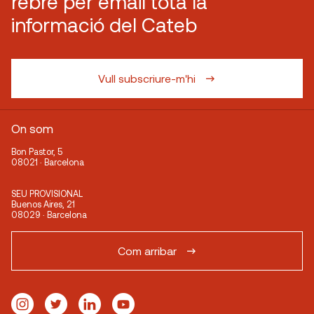
rebre per email tota la
informació del Cateb
Vull subscriure-m'hi
On som
Bon Pastor, 5
08021 · Barcelona
SEU PROVISIONAL
Buenos Aires, 21
08029 · Barcelona
Com arribar