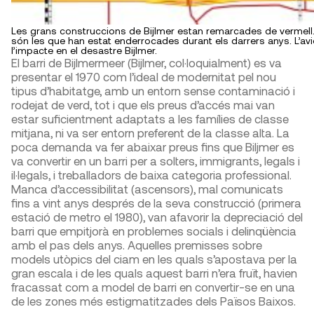
Les grans construccions de Bijlmer estan remarcades de vermell
són les que han estat enderrocades durant els darrers anys. L’avi
l’impacte en el desastre Bijlmer.
El barri de Bijlmermeer (Bijlmer, col·loquialment) es va
presentar el 1970 com l’ideal de modernitat pel nou
tipus d’habitatge, amb un entorn sense contaminació i
rodejat de verd, tot i que els preus d’accés mai van
estar suficientment adaptats a les famílies de classe
mitjana, ni va ser entorn preferent de la classe alta. La
poca demanda va fer abaixar preus fins que Biljmer es
va convertir en un barri per a solters, immigrants, legals i
il·legals, i treballadors de baixa categoria professional.
Manca d’accessibilitat (ascensors), mal comunicats
fins a vint anys després de la seva construcció (primera
estació de metro el 1980), van afavorir la depreciació del
barri que empitjorà en problemes socials i delinqüència
amb el pas dels anys. Aquelles premisses sobre
models utòpics del ciam en les quals s’apostava per la
gran escala i de les quals aquest barri n’era fruït, havien
fracassat com a model de barri en convertir-se en una
de les zones més estigmatitzades dels Països Baixos.