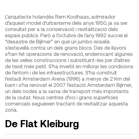
L’arquitecte holandès Rem Koolhaas, admirador
d’aquest model d’urbanisme dels anys 1950, ja va ser
consultat per a la conservació i revitalització dels
espais públics. Però a l’octubre de l’any 1992 succeí el
“desastre de Bijlmer” en què un jumbo israelià
s’estavellà contra un dels grans blocs. Des de llavors
s’han fet operacions de renovació, enderrocant algunes
de les velles construccions i substituint-les per d’altres
de teixit més petit. S’ha invertit en millorar les condicions
de l’entorn i de les infraestructures. S’ha construït
l’estadi Amsterdam Arena (1996) a menys de 2 Km del
barri i s’ha renovat el 2007 l’estació Amsterdam Bijlmer,
un dels nodes a la xarxa de transport més importants
de la ciutat. Nous centres d’oci i grans superfícies
comercials segueixen tractant de revitalitzar aquesta
zona.
D
e Flat Kleiburg