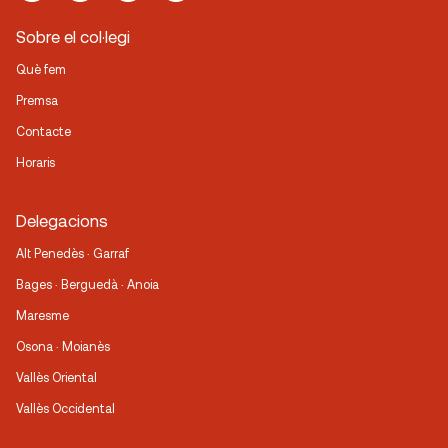
Sobre el col·legi
Què fem
Premsa
Contacte
Horaris
Delegacions
Alt Penedès · Garraf
Bages · Berguedà · Anoia
Maresme
Osona · Moianès
Vallès Oriental
Vallès Occidental