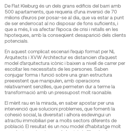
De Flat Kleiburg és un dels grans edificis del barri amb
500 apartaments, que requeria d’una inversió de 70
milions d’euros per posar-se al dia, que va estar a punt
de ser enderrocat al no disposar de fons suficients, i
que a més, li va afectar l’època de crisi i retalls en les
hipoteques, amb la conseqüent desaparició dels clients
potencials.
En aquest complicat escenari l’equip format per NL
Arquitects i XVW Architectur es distancien d’aquest
model d’arquitectura icònic i baixen a nivell de carrer per
escoltar les necessitats de les persones. Saben
conjugar forma i funció sobre una gran estructura
preexistent que manipulen, amb operacions
relativament senzilles, que permeten dur a terme la
transformació amb un pressupost molt raonable.
El mèrit rau en la mirada, en saber apostar per una
intervenció que solucioni problemes, que fomenti la
cohesió social, la diversitat i alhora esdevingui un
atractiu immobiliari per a molts sectors diferents de
població. El resultat és un nou model d’habitatge molt