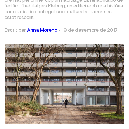
l’edifici d’habitatges Kleiburg, un edifici amb una història
carregada de contingut sociocultural al darrere, ha
estat l'escollit.
Escrit per
Anna Moreno
-
19 de desembre de 2017