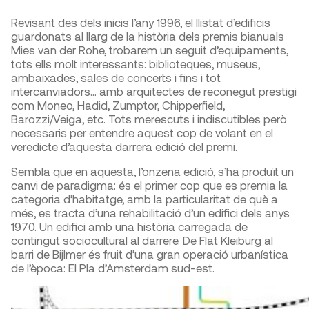
Revisant des dels inicis l’any 1996, el llistat d’edificis
guardonats al llarg de la història dels premis bianuals
Mies van der Rohe, trobarem un seguit d’equipaments,
tots ells molt interessants: biblioteques, museus,
ambaixades, sales de concerts i fins i tot
intercanviadors… amb arquitectes de reconegut prestigi
com Moneo, Hadid, Zumptor, Chipperfield,
Barozzi/Veiga, etc. Tots merescuts i indiscutibles però
necessaris per entendre aquest cop de volant en el
veredicte d’aquesta darrera edició del premi.
Sembla que en aquesta, l’onzena edició, s’ha produït un
canvi de paradigma: és el primer cop que es premia la
categoria d’habitatge, amb la particularitat de què a
més, es tracta d’una rehabilitació d’un edifici dels anys
1970. Un edifici amb una història carregada de
contingut sociocultural al darrere. De Flat Kleiburg al
barri de Bijlmer és fruit d’una gran operació urbanística
de l’època: El Pla d’Amsterdam sud-est.