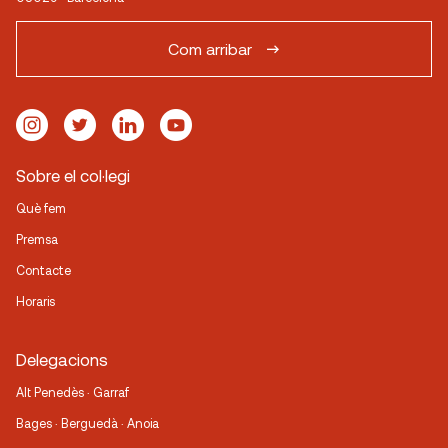
Com arribar
Sobre el col·legi
Què fem
Premsa
Contacte
Horaris
Delegacions
Alt Penedès · Garraf
Bages · Berguedà · Anoia