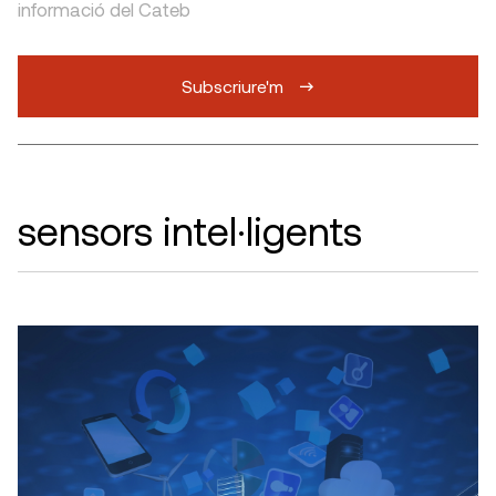
informació del Cateb
Subscriure'm
sensors intel·ligents