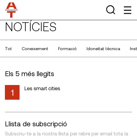
NOTÍCIES
Tot
Coneixement
Formació
Idoneïtat tècnica
Ins
Els 5 més llegits
Les smart cities
1
Llista de subscripció
Subscriu-te a la nostra llista per rebre per email tota la