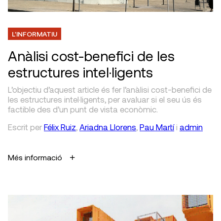
L'INFORMATIU
Anàlisi cost-benefici de les
estructures intel·ligents
L’objectiu d’aquest article és fer l’anàlisi cost-benefici de
les estructures intel·ligents, per avaluar si el seu ús és
factible des d’un punt de vista econòmic.
Escrit
per
Félix Ruiz
,
Ariadna Llorens
,
Pau Martí
i
admin
Més informació