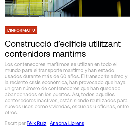
L'INFORMATIU
Construcció d’edificis utilitzant
contenidors marítims
Los contenedores marítimos se utilizan en todo el
mundo para el transporte marítimo y han estado
usados durante más de 60 años. El transporte aéreo y
la reciento crisis económica, han provocado que haya
un gran número de contenedores que han quedado
abandonados en los puertos. Así, todos aquellos
contenedores inactivos, están siendo reutilizados para
nuevos usos como viviendas, escuelas u oficinas, entre
otros.
Escrit
per
Félix Ruiz
i
Ariadna Llorens