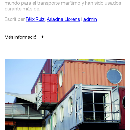
mundo para el transporte marítimo y han sido usados
durante más de…
Escrit
per
Félix Ruiz
,
Ariadna Llorens
i
admin
Més informació