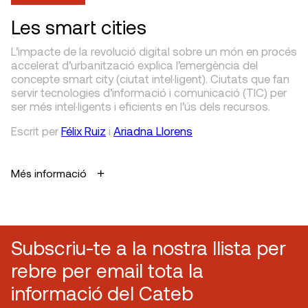
Les smart cities
L’impacte de la revolució digital sobre un món en procés
accelerat d’urbanització explica l’emergència del
concepte smart city (ciutat intel·ligent). Ciutats que fan
servir tecnologies d’informació i comunicació (TIC) per
ser més intel·ligents i eficients en l’ús dels recursos.
Escrit
per
Félix Ruiz
i
Ariadna Llorens
Més informació
Subscriu-te a la nostra llista per
rebre per email tota la
informació del Cateb