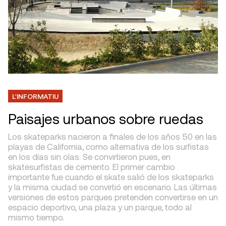
L'INFORMATIU
Paisajes urbanos sobre ruedas
Los skateparks nacieron a finales de los años 50 en las
playas de California, como alternativa de los surfistas
en los días sin olas. Se convirtieron pues, en
skatesurfistas de cemento. El primer cambio
importante fue cuando el skate salió de los skateparks
y la misma ciudad se convirtió en escenario. Las últimas
versiones de estos parques pretenden convertirse en un
espacio deportivo, una plaza y un parque, todo al
mismo tiempo.