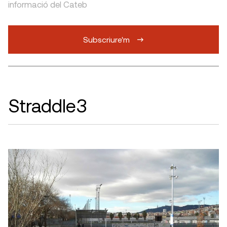
informació del Cateb
Subscriure'm
Straddle3