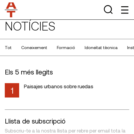
NOTÍCIES
Tot
Coneixement
Formació
Idoneïtat tècnica
Ins
Els 5 més llegits
Paisajes urbanos sobre ruedas
1
Llista de subscripció
Subscriu-te a la nostra llista per rebre per email tota la