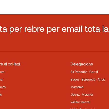
sta per rebre per email tota la
e el col·legi
Delegacions
fem
Alt Penedès · Garraf
sa
Bages · Berguedà · Anoia
acte
Maresme
is
Osona · Moianès
Vallès Oriental