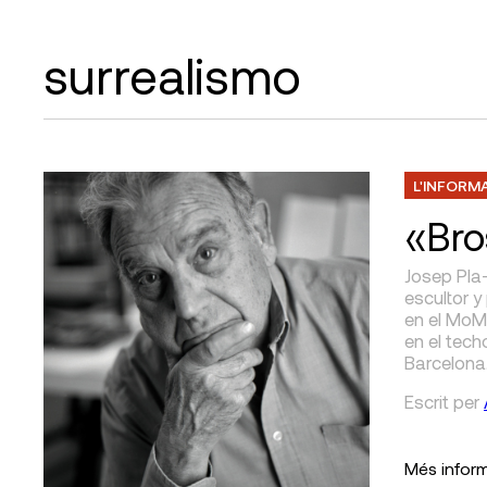
surrealismo
L'INFORM
«Bro
Josep Pla-
escultor y
en el MoM
en el tech
Barcelona
Escrit
per
Més infor