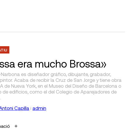
ATIU
ssa era mucho Brossa»
Narbona es diseñador gráfico, dibujante, grabador,
 pintor. Acaba de recibir la Cruz de San Jorge y tiene obra
A de Nueva York, en el Museo del Diseño de Barcelona o
o de edificios, como el del Colegio de Aparejadores de
.
Antoni Capilla
i
admin
mació