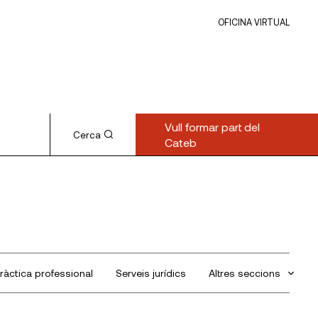
OFICINA VIRTUAL
Vull formar part del
Cerca
Cateb
ràctica professional
Serveis jurídics
Altres seccions
Sin categorizar