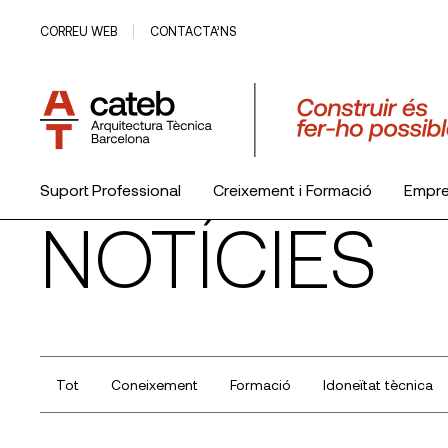
CORREU WEB
CONTACTA’NS
Suport Professional
Creixement i Formació
Empr
NOTÍCIES
El Col·legi
Tot
Coneixement
Formació
Idoneïtat tècnica