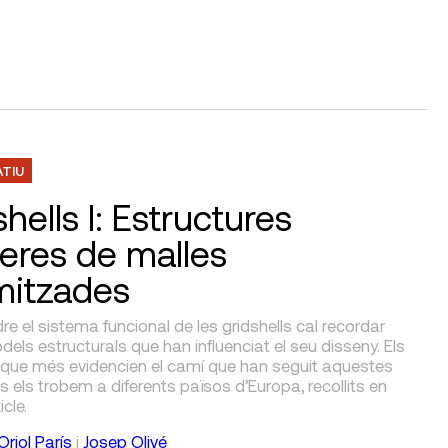
ATIU
hells I: Estructures
geres de malles
mitzades
re el sistema funcional de les gridshells cal recordar
els estructurals que han influenciat el seu disseny. Els
que més evidencien el camí que han seguit aquestes
s els trobem a diferents països d’Europa, recollits en
cle.
Oriol París
i
Josep Olivé