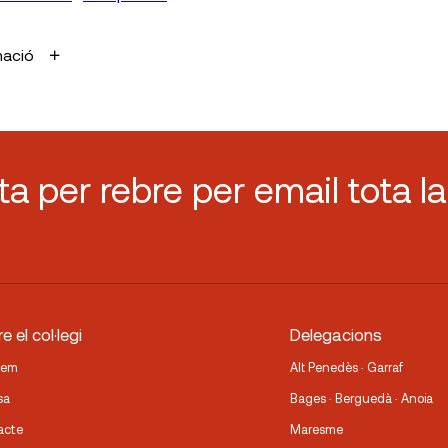
mació
sta per rebre per email tota la
e el col·legi
Delegacions
fem
Alt Penedès · Garraf
sa
Bages · Berguedà · Anoia
acte
Maresme