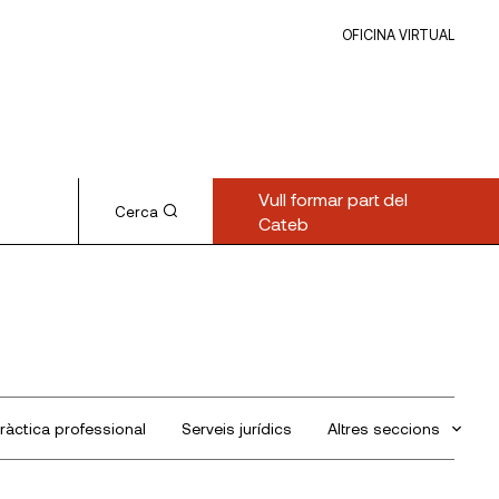
OFICINA VIRTUAL
Vull formar part del
Cerca
Cateb
ràctica professional
Serveis jurídics
Altres seccions
Sin categorizar