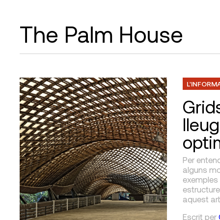
The Palm House
L'INFORM
Grids
lleu
opti
Per entend
alguns mod
exemples 
estructure
aquest arti
Escrit
per