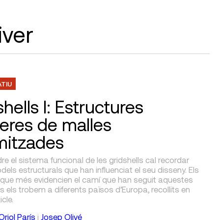
iver
ATIU
hells I: Estructures
geres de malles
mitzades
re el sistema funcional de les gridshells cal recordar
els estructurals que han influenciat el seu disseny. Els
que més evidencien el camí que han seguit aquestes
s els trobem a diferents països d’Europa, recollits en
cle.
Oriol París
i
Josep Olivé