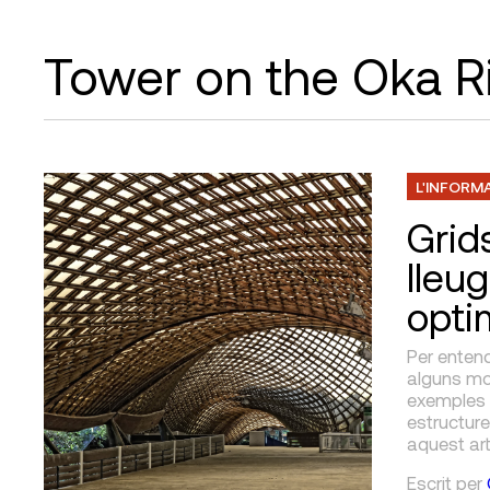
Tower on the Oka R
L'INFORM
Grids
lleu
opti
Per entend
alguns mod
exemples 
estructure
aquest arti
Escrit
per