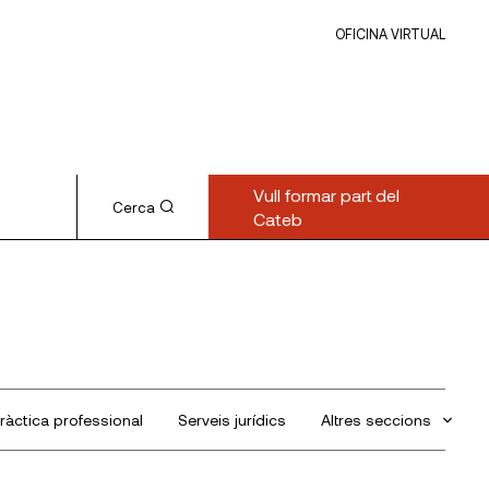
OFICINA VIRTUAL
Vull formar part del
Cerca
Cateb
ràctica professional
Serveis jurídics
Altres seccions
Sin categorizar