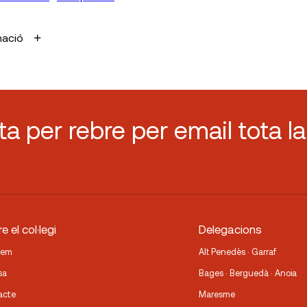
mació
sta per rebre per email tota la
e el col·legi
Delegacions
fem
Alt Penedès · Garraf
sa
Bages · Berguedà · Anoia
acte
Maresme