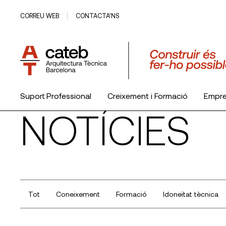
CORREU WEB
CONTACTA’NS
Suport Professional
Creixement i Formació
Empr
NOTÍCIES
El Col·legi
Tot
Coneixement
Formació
Idoneïtat tècnica